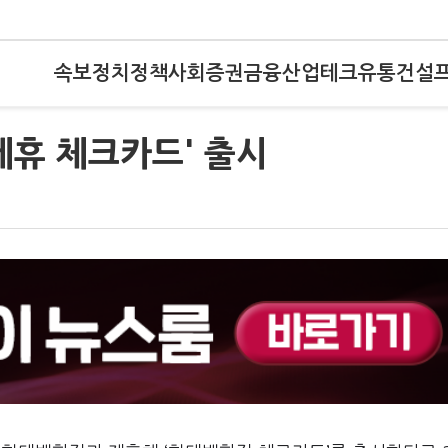
속보
정치
정책
사회
증권
금융
산업
테크
유통
건설
제휴 체크카드' 출시