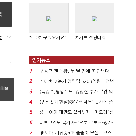
"CD로 구워오세요"
콘서트 전당대회
순
인기뉴스
1
구광모-젠슨 황, 두 달 만에 또 만난다…
로봇·AI 등 논...
2
네이버, 2분기 영업익 5203억원…전년
비 0.2% 감소...
3
(특징주)윙입푸드, 경영진 주가 부양 의
지에 상한가...
4
(민선 9기 한달)③'7조 채무' 곳간에 충
격…추미애, 20년...
5
중국 이어 대만도 설비투자…메모리 ‘삼
국전쟁’
6
비트코인도 국가자산으로…'보관·평가·
처분' 기준은 ...
7
[IB토마토]유증·CB 줄줄이 무산…코스