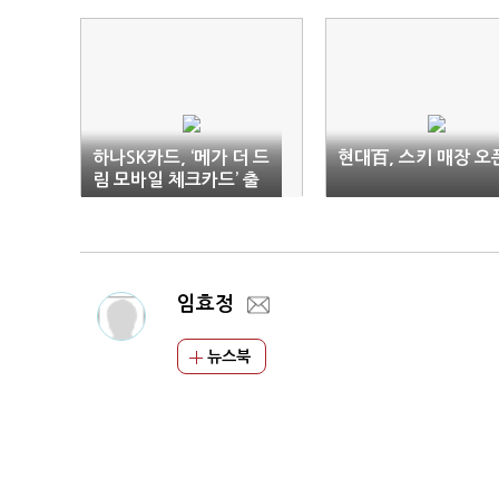
하나SK카드, ‘메가 더 드
현대百, 스키 매장 오
림 모바일 체크카드’ 출
시
임효정
뉴스북