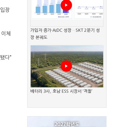
 입장
가입자 증가·AIDC 성장…SKT 2분기 성
 이체
장 본궤도
됐다”
배터리 3사, 호남 ESS 시장서 ‘격돌’