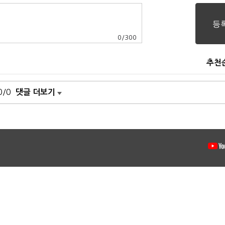
0
/
300
추천
0/0
댓글 더보기