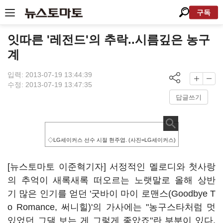
구독
잇따른 '레전드'의 추락..시름깊은 농구
계
입력: 2013-07-19 13:44:39
수정: 2013-07-19 13:47:35
답글쓰기
◇LG세이커스 선수 시절 현주엽. (사진=LG세이커스)
[뉴스토마토 이준혁기자] 서정적인 멜로디와 첫사랑
의 추억이 새록새록 떠오르는 노랫말로 올해 상반
기 많은 인기를 얻던 '굿바이 마이 로맨스(Goodbye T
o Romance, 써니힐)'의 가사에는 "농구스타처럼 멋
있었던 그댈 보는 게 그렇게 좋았죠"란 부분이 있다.