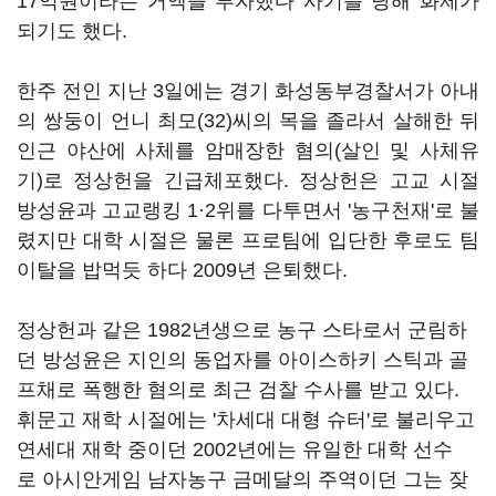
17억원이라는 거액을 투자했다 사기를 당해 화제가
되기도 했다.
한주 전인 지난 3일에는 경기 화성동부경찰서가 아내
의 쌍둥이 언니 최모(32)씨의 목을 졸라서 살해한 뒤
인근 야산에 사체를 암매장한 혐의(살인 및 사체유
기)로 정상헌을 긴급체포했다. 정상헌은 고교 시절
방성윤과 고교랭킹 1·2위를 다투면서 '농구천재'로 불
렸지만 대학 시절은 물론 프로팀에 입단한 후로도 팀
이탈을 밥먹듯 하다 2009년 은퇴했다.
정상헌과 같은 1982년생으로 농구 스타로서 군림하
던 방성윤은 지인의 동업자를 아이스하키 스틱과 골
프채로 폭행한 혐의로 최근 검찰 수사를 받고 있다.
휘문고 재학 시절에는 '차세대 대형 슈터'로 불리우고
연세대 재학 중이던 2002년에는 유일한 대학 선수
로 아시안게임 남자농구 금메달의 주역이던 그는 잦