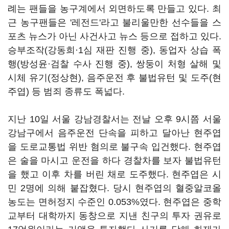
례는 팬들을 농구계에서 외면하도록 만들고 있다. 최
근 농구팬들은 '레전드'라고 불리울만한 선수들을 스
포츠 뉴스가 아닌 사건사고 뉴스 등으로 접하고 있다.
승부조작(강동희·1심 재판 진행 중), 동업자 상습 폭
행(방성윤·검찰 수사 진행 중), 쌍둥이 처형 살해 및
시체 유기(정상현), 음주운전 후 불법유턴 및 도주(현
주엽) 등 범죄 종류도 폭넓다.
지난 10일 서울 강남경찰서는 전날 오후 9시쯤 서울
강남구에서 음주운전 단속을 피하고 달아난 현주엽
을 도로교통법 위반 혐의로 불구속 입건했다. 현주엽
은 술을 마시고 운전을 하다 경찰차를 보자 불법유턴
을 했고 이후 차를 버린 채로 도주했다. 현주엽은 시
민 2명에 의해 붙잡혔다. 당시 현주엽의 혈중알코올
농도는 면허정지 수준인 0.053%였다. 현주엽은 중학
교부터 대학까지 동창으로 지낸 친구의 투자 권유로