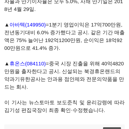
자율과 만기이자율은 모두 5.0%, 사채 만기일은 201
8년 4월 29일.
▲
아바텍(149950)
=1분기 영업이익은 17억700만원,
전년동기대비 6.0% 증가했다고 공시. 같은 기간 매출
액은 75% 늘어난 192억1200만원, 순이익은 18억92
00만원으로 41.4% 증가.
▲
휴온스(084110)
=중국 시장 진출을 위해 40억4820
만원을 출자한다고 공시. 신설되는 북경휴온랜드의
약과기유한공사는 안과용 점안제와 전문의약품을 만
드는 회사.
이 기사는 뉴스토마토 보도준칙 및 윤리강령에 따라
김기성 편집국장이 최종 확인·수정했습니다.