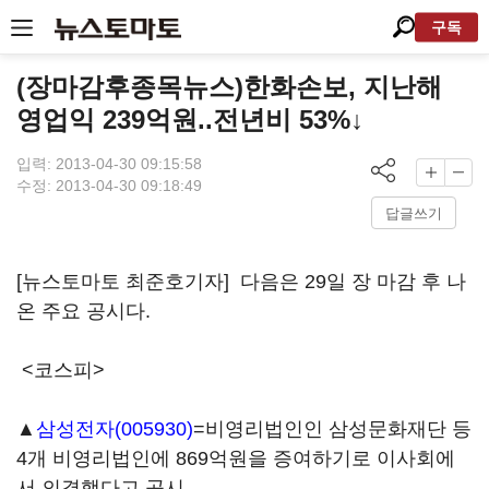
구독
(장마감후종목뉴스)한화손보, 지난해
영업익 239억원..전년비 53%↓
입력: 2013-04-30 09:15:58
수정: 2013-04-30 09:18:49
답글쓰기
[뉴스토마토 최준호기자] 다음은 29일 장 마감 후 나
온 주요 공시다.
<코스피>
▲
삼성전자(005930)
=비영리법인인 삼성문화재단 등
4개 비영리법인에 869억원을 증여하기로 이사회에
서 의결했다고 공시.