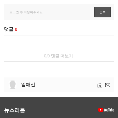
댓글
0
0/0
댓글 더보기
임애신
뉴스리듬