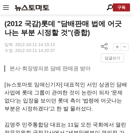
구독
(2012 국감)롯데 "담배판매 법에 어긋
나는 부분 시정할 것"(종합)
입력: 2012-10-11 14:19:13
수정: 2012-10-11 14:20:37
답글쓰기
본사·회장명의로 담배 판매권 받아
[뉴스토마토 임애신기자] 대표적인 서민 상권인 담배
사업에 롯데 그룹이 관여한 것이 논란이 되자 '문제
없다'는 입장을 보이던 롯데 측이 '법령에 어긋나는
부분은 시정하겠다'고 한 발 물러섰다.
김영주 민주통합당 대표는 11일 오전 국회에서 열린
정무위원회 국정감사에서 "세븐일레븐이 편의점 가