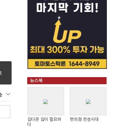
뉴스북
순
집다운 집이 필요하
편의점 전성시대
다