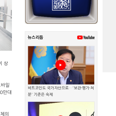
뉴스리듬
이 상
모바일
비트코인도 국가자산으로…'보관·평가·처
00만대
분' 기준은 숙제
업체의