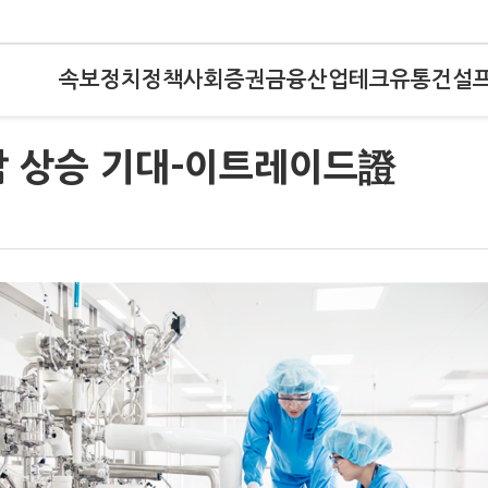
속보
정치
정책
사회
증권
금융
산업
테크
유통
건설
감 상승 기대-이트레이드證