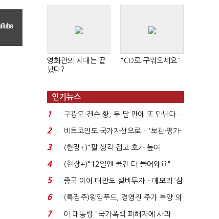
영화관의 시대는 끝
"CD로 구워오세요"
났다?
인기뉴스
1
구광모-젠슨 황, 두 달 만에 또 만난다…
로봇·AI 등 논...
2
비트코인도 국가자산으로…'보관·평가·
처분' 기준은 ...
3
(현장+)"팔 생각 접고 호가 높여
요"…'덜 똘똘한 한 채' 20...
4
(현장+)"12일엔 물건 다 들어와요"…
빈 매대 채우며 문 연 ...
5
중국 이어 대만도 설비투자…메모리 ‘삼
국전쟁’
6
(특징주)윙입푸드, 경영진 주가 부양 의
지에 상한가...
7
이 대통령 "국가폭력 피해자에 사과…