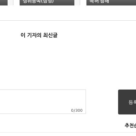
상위종목(잠정)
특허 침해"
이 기자의 최신글
0
/
300
추천