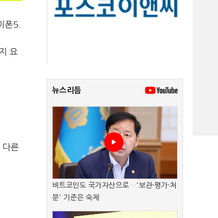
이폰5.
지 요
뉴스리듬
 다른
비트코인도 국가자산으로…'보관·평가·처
분' 기준은 숙제