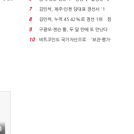
가 수습"
7
김민석, 제주·인천 당대표 경선서 '1
위'(1보)...
8
김민석, 누적 45.42%로 경선 1위…정
청래와 격차 0.86%p(...
9
구광모-젠슨 황, 두 달 만에 또 만난다…
로봇·AI 등 논...
10
비트코인도 국가자산으로…'보관·평가·
처분' 기준은 ...
플