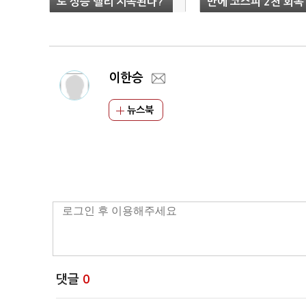
로 상승 랠리 지속된다?
만에 코스피 2천 회복
(마감)
이한승
뉴스북
댓글
0