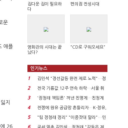
집다운 집이 필요하
편의점 전성시대
다
새로운
도 애플
영화관의 시대는 끝
"CD로 구워오세요"
났다?
인기뉴스
1
김민석 "경선갈등 완전 제로 노력"…정
청래 "반명 공세 사...
2
전국 기름값 12주 연속 하락…서울 휘
발윳값 1909원...
3
'정청래 책임론' 꺼낸 친명계…친청계
 잃지
는 추가투표 때리기...
4
전쟁에 원유 공급망 흔들리자…K-정유,
에너지안보 핵심...
5
"팀 정청래 정리" "이중잣대 말라"…민
주 최고위원 계파 다...
에 26
6
공세 멈춘 김민석…정청래 "갈등은 제