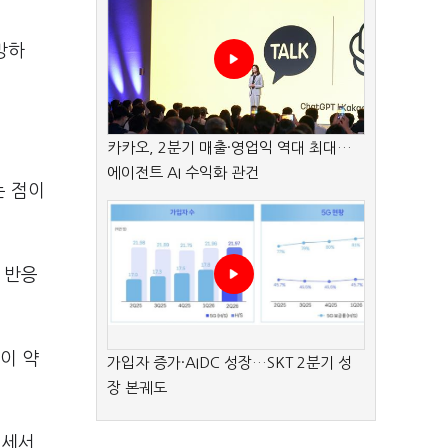
망하
카카오, 2분기 매출·영업익 역대 최대…
에이전트 AI 수익화 관건
는 점이
 반응
이 약
가입자 증가·AIDC 성장…SKT 2분기 성
장 본궤도
로세서