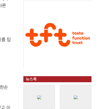
다른
이를 탑
뉴스북
 한손
렸고 이