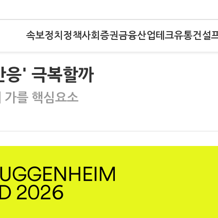
속보
정치
정책
사회
증권
금융
산업
테크
유통
건설
반응' 극복할까
 가를 핵심요소