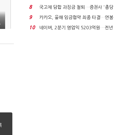
적극적 조사로 진...
8
국고채 담합 과징금 철퇴…증권사 '충당
금 폭탄' 우려...
9
카카오, 올해 임금협약 최종 타결…연봉
종
6.3% 인상·격려...
10
네이버, 2분기 영업익 5203억원…전년
비 0.2% 감소...