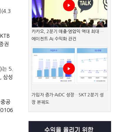
(4.3
카카오, 2분기 매출·영업익 역대 최대…
KTB
에이전트 AI 수익화 관건
증권
)
는 5.
,
삼성
가입자 증가·AIDC 성장…SKT 2분기 성
진중공
장 본궤도
0106