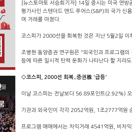
[뉴스토마토 서승희기자] 14일 증시는 미국 연방공
평가사인 스탠더드 앤드 푸어스(S&P)의 국가 신
며 거래를 마쳤다.
코스피가 2000선을 회복한 것은 지난 5월2일 
조병현 동양증권 연구원은 "외국인과 프로그램의 강
등에 따른 일시적 탄력 둔화가 나타난다 할 지라도
◇코스피, 2000선 회복..증권株 '급등'
이날 코스피는 전날보다 56.89포인트(2.92%) 오
기관과 외국인이 각각 2052억원, 1조2777억원 
프로그램 매매에서는 차익거래 4541억원, 비차익거