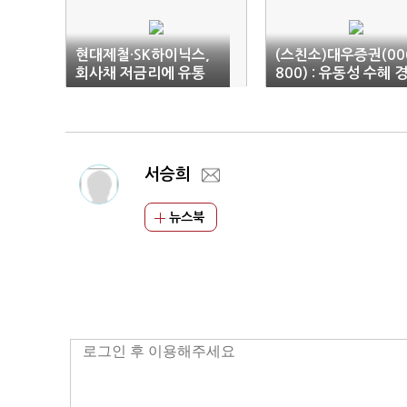
현대제철·SK하이닉스,
(스친소)대우증권(00
회사채 저금리에 유통
800) : 유동성 수혜 
기 민감주
서승희
뉴스북