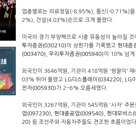
업종별로는 의료정밀(-8.95%), 통신(-0.71%)을
2%), 건설(4.03%)순으로 크게 올랐다.
미국의 경기 부양책으로 시중 유동성이 높아질 
투자증권(030210)
이 상한가를 기록했고
현대증권
(003470)
,
우리투자증권(005940)
이 10% 넘게
외국인이 3646억원, 기관이 418억원 '쌍끌이'
03% 뛰어 올랐고
LG디스플레이(034220)
,
LG이
전자(005930)
가 2~6% 오름세였다.
외국인이 3267억원, 기관이 545억원 '사자' 
업(097230)
,
현대중공업(009540)
,
현대모비스(0
20)
등 조선주와 자동차주들도 견조한 흐름이었다