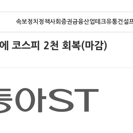
속보
정치
정책
사회
증권
금융
산업
테크
유통
건설
에 코스피 2천 회복(마감)