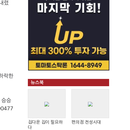
 내렸
 하락한
뉴스북
 승승
0477
집다운 집이 필요하
편의점 전성시대
다