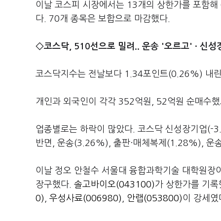
이날 코스피 시장에서는 13개의 상한가를 포함해 6
다. 70개 종목은 보합으로 마감했다.
◇코스닥, 510선으로 밀려.. 운송 '오르고' · 신
코스닥지수는 전날보다 1.34포인트(0.26%) 내린
개인과 외국인이 각각 352억원, 52억원 순매수했
업종별로는 하락이 많았다. 코스닥 신성장기업(-3.61
반면, 운송(3.26%), 출판·매체복제(1.28%), 
이날 정오 안철수 서울대 융합과학기술 대학원장이
장구했다.
솔고바이오(043100)
가 상한가를 기
0)
,
우성사료(006980)
,
안랩(053800)
이 강세였