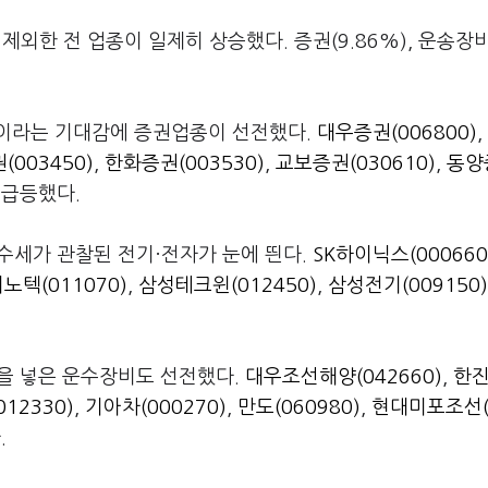
 제외한 전 업종이 일제히 상승했다. 증권(9.86%), 운송장비
것이라는 기대감에 증권업종이 선전했다.
대우증권(006800)
,
(003450)
,
한화증권(003530)
,
교보증권(030610)
,
동양
 급등했다.
 매수세가 관찰된 전기·전자가 눈에 띈다.
SK하이닉스(000660
노텍(011070)
,
삼성테크윈(012450)
,
삼성전기(009150)
주문을 넣은 운수장비도 선전했다.
대우조선해양(042660)
,
한
12330)
,
기아차(000270)
,
만도(060980)
,
현대미포조선(
.