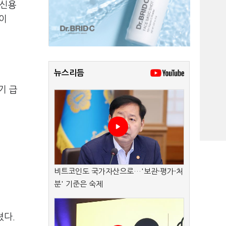
제신용
보이
뉴스리듬
기 급
비트코인도 국가자산으로…'보관·평가·처
분' 기준은 숙제
쳤다.