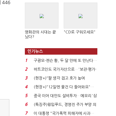
 446
영화관의 시대는 끝
"CD로 구워오세요"
났다?
인기뉴스
1
구광모-젠슨 황, 두 달 만에 또 만난다…
로봇·AI 등 논...
2
비트코인도 국가자산으로…'보관·평가·
처분' 기준은 ...
3
(현장+)"팔 생각 접고 호가 높여
요"…'덜 똘똘한 한 채' 20...
4
(현장+)"12일엔 물건 다 들어와요"…
빈 매대 채우며 문 연 ...
5
중국 이어 대만도 설비투자…메모리 ‘삼
국전쟁’
6
(특징주)윙입푸드, 경영진 주가 부양 의
지에 상한가...
7
이 대통령 "국가폭력 피해자에 사과…