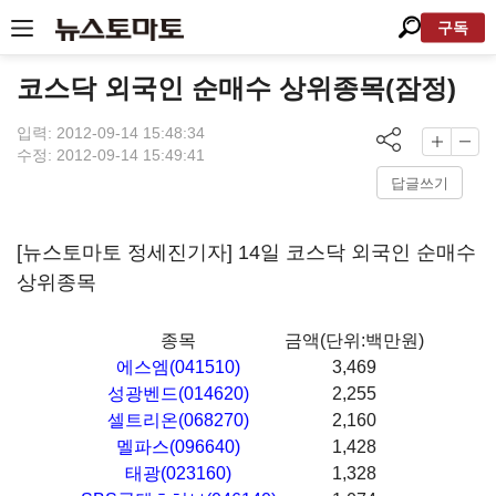
구독
코스닥 외국인 순매수 상위종목(잠정)
입력: 2012-09-14 15:48:34
수정: 2012-09-14 15:49:41
답글쓰기
[뉴스토마토 정세진기자] 14일 코스닥 외국인 순매수
상위종목
종목
금액(단위:백만원)
에스엠(041510)
3,469
성광벤드(014620)
2,255
셀트리온(068270)
2,160
멜파스(096640)
1,428
태광(023160)
1,328