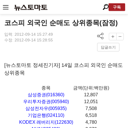
구독
코스피 외국인 순매도 상위종목(잠정)
입력: 2012-09-14 15:27:49
수정: 2012-09-14 15:28:55
답글쓰기
[뉴스토마토 정세진기자] 14일 코스피 외국인 순매도
상위종목
종목
금액(단위:백만원)
삼성증권(016360)
12,807
우리투자증권(005940)
12,051
삼성전자우(005935)
7,508
기업은행(024110)
6,518
KODEX 레버리지(122630)
4,780