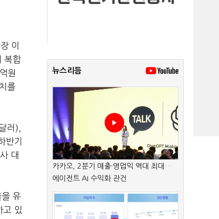
장 이
지 복합
뉴스리듬
7억원
고치를
달러),
 하반기
사 대
카카오, 2분기 매출·영업익 역대 최대…
에이전트 AI 수익화 관건
율을 유
하고 있