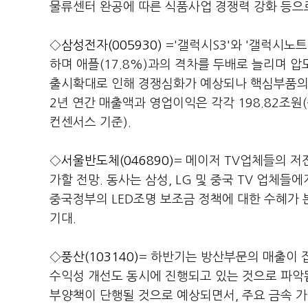
물류센터 완공에 따른 식품사업 경쟁력 강화 등으로
◇
삼성전자(005930)
='갤럭시S3'와 '갤럭시노트
하며 애플(17.8%)과의 격차를 두배로 늘리며 
출시확대로 인해 경쟁심화가 예상되나 핵심부품의 내
2년 연간 매출액과 영업이익은 각각 198.82조원(+20.
컨센서스 기준).
◇
서울반도체(046890)
= 메이저 TV업체들의 저전
가할 전망. 동사는 삼성, LG 및 중국 TV 업체들
중국정부의 LED조명 보조금 정책에 대한 수혜가 
기대.
◇
풍산(103140)
= 하반기는 방산부문의 매출이 
수익성 개선도 동시에 진행되고 있는 것으로 파악됨
부양책이 단행될 것으로 예상되면서, 주요 금속 가