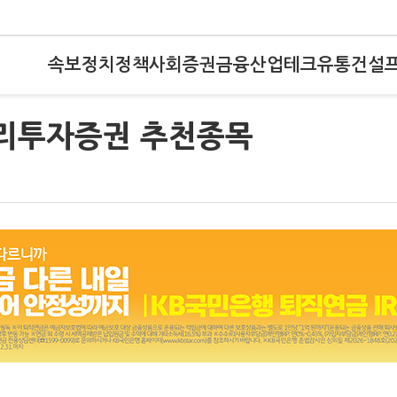
속보
정치
정책
사회
증권
금융
산업
테크
유통
건설
우리투자증권 추천종목