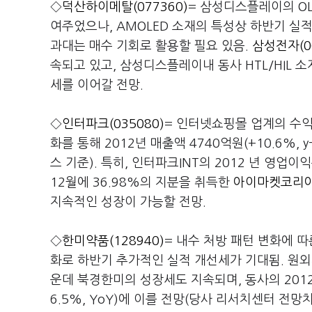
◇
덕산하이메탈(077360)
= 삼성디스플레이의 O
여주었으나, AMOLED 소재의 특성상 하반기 실
과대는 매수 기회로 활용할 필요 있음.
삼성전자(00
속되고 있고, 삼성디스플레이내 동사 HTL/HIL 
세를 이어갈 전망.
◇
인터파크(035080)
= 인터넷쇼핑몰 업계의 수익
화를 통해 2012년 매출액 4740억원(+10.6%, 
스 기준). 특히, 인터파크INT의 2012 년 영업
12월에 36.98%의 지분을 취득한
아이마켓코리아(
지속적인 성장이 가능할 전망.
◇
한미약품(128940)
= 내수 처방 패턴 변화에 따
화로 하반기 추가적인 실적 개선세가 기대됨. 원외
운데 북경한미의 성장세도 지속되며, 동사의 2012년
6.5%, YoY)에 이를 전망(당사 리서치센터 전망치