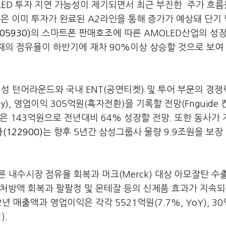
LED 투자 지연 가능성이 제기되면서 최근 부진한 주가 흐름
적은 이미 투자가 완료된 A2라인을 통해 증가가 예상돼 단기
5930)
의 스마트폰 판매호조에 따른 AMOLED산업의 성장
소재의 점유율이 하반기에 재차 90%이상 상승할 것으로 보여
성 턴어라운드와 국내 ENT(공연티켓) 및 투어 부문의 경쟁
y-y), 영업이익 305억원(흑자전환)을 기록할 전망(Fnguide
이익은 143억원으로 전년대비 64% 성장할 전망. 또한 동사가
122900)
는 향후 5년간 삼성그룹사 물량 9.9조원을 보장
른 내수시장 점유율 회복과 머크(Merck) 대상 아모잘탄 수
처방액 회복과 팔팔정 및 몬테잘 등의 신제품 효과가 지속되
 매출액과 영업이익은 각각 5521억원(7.7%, YoY), 30
).