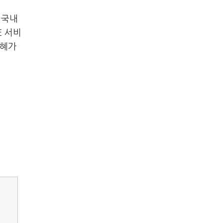
 국내
E 서비
수혜가