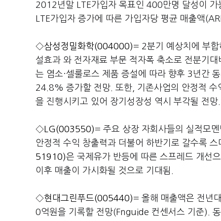
2012년말 LTE가입자 목표인 400만명 달성이 
LTE가입자 증가에 따른 가입자당 평균 매출액(AR
◇
삼성정밀화학(004000)
= 2분기 예상치에 부
설효과 와 전자재료 부문 적자폭 축소로 전분기대비
는 염소·셀룰로스 제품 증설에 따라 향후 3년간 동
24.8% 증가할 전망. 또한, 기존사업의 안정적 
을 진행시키고 있어 장기성장성 역시 부각될 전망.
◇
LG(003550)
= 주요 상장 자회사들의 실적모멘
안정적 수익 창출력과 더불어 하반기로 갈수록 스
51910)
은 국제유가 반등에 따른 스프레드 개선으
이후 매출이 가시화될 것으로 기대됨.
◇
현대그린푸드(005440)
= 올해 매출액은 전년대비
0억원을 기록할 전망(Fnguide 컨센서스 기준).