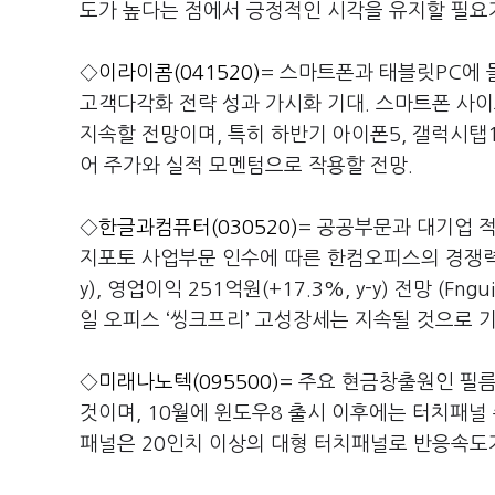
도가 높다는 점에서 긍정적인 시각을 유지할 필요가
◇
이라이콤(041520)
= 스마트폰과 태블릿PC에 
고객다각화 전략 성과 가시화 기대. 스마트폰 사
지속할 전망이며, 특히 하반기 아이폰5, 갤럭시탭1
어 주가와 실적 모멘텀으로 작용할 전망.
◇
한글과컴퓨터(030520)
= 공공부문과 대기업 
지포토 사업부문 인수에 따른 한컴오피스의 경쟁력 강화
y), 영업이익 251억원(+17.3%, y-y) 전망 (
일 오피스 ‘씽크프리’ 고성장세는 지속될 것으로 기
◇
미래나노텍(095500)
= 주요 현금창출원인 필
것이며, 10월에 윈도우8 출시 이후에는 터치패널 
패널은 20인치 이상의 대형 터치패널로 반응속도