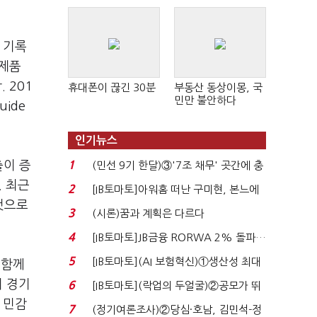
 기록
신제품
 201
휴대폰이 끊긴 30분
부동산 동상이몽, 국
민만 불안하다
uide
인기뉴스
출이 증
1
(민선 9기 한달)③'7조 채무' 곳간에 충
격…추미애, 20년...
. 최근
2
[IB토마토]아워홈 떠난 구미현, 본느에
것으로
340억 베팅…가...
3
(시론)꿈과 계획은 다르다
4
[IB토마토]JB금융 RORWA 2% 돌파…
실적 견인은 은행 ...
5
[IB토마토](AI 보험혁신)①생산성 최대
 함께
80% 개선…현실...
의 경기
6
[IB토마토](락업의 두얼굴)②공모가 뛰
 민감
자 첫날 매도…FI ...
7
(정기여론조사)②당심·호남, 김민석-정