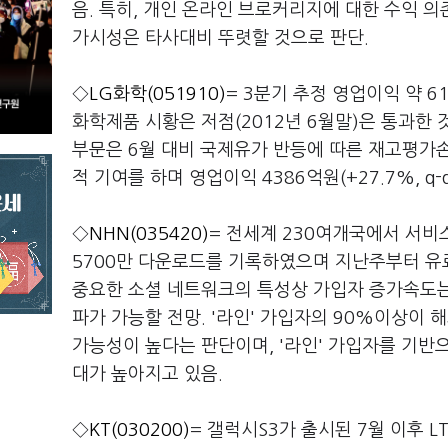
음. 특히, 개인 온라인 브로커리지에 대한 수익 
가시성은 타사대비 뚜렷할 것으로 판단.
◇
LG화학(051910)
= 3분기 추정 영업이익 약 6
화학제품 시황은 저점(2012년 6월말)은 통과한 
부문은 6월 대비 국제유가 반등에 따른 재고평가
적 기여를 하며 영업이익 4386억원(+27.7%, q-
◇
NHN(035420)
= 전세계 230여개국에서 서비스
5700만 다운로드를 기록하였으며 지난주부터 유
중요한 소셜 네트워크의 특성상 가입자 증가속도는 
파가 가능할 전망. '라인' 가입자의 90%이상이
가능성이 높다는 판단이며, '라인' 가입자를 기반
대가 높아지고 있음.
◇
KT(030200)
= 갤럭시S3가 출시된 7월 이후 