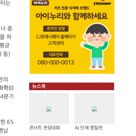
부터는
너 증
을 하
연평균
 등)
전의
뉴스북
화학(0
 4분기
한 65
콘서트 전당대회
AI 인재 쟁탈전
 영남