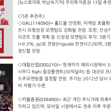
[뉴스토마토 박남숙기자] 우리투자증권 13일 추
<기존 추천주>
◇
GKL(114090)
= 홀드율 안정화, 마케팅 효율화
전시 외형성장 모멘텀도 강화될 전망. 또한, 선상
리조트 진출 계획 등 신성장 모멘텀도 부각. 3분기 예
(+9.3%, yy)로 전망(Fnguide 컨센서스)되며,
경신할 전망.
◇
대림산업(000210)
= 현재까지 해외시장에서 3
사우디 Rajhi 철강플랜트(30억달러) 등 대규모
수주모멘텀을 결정할 전망. 주가는 2012년 당사 
비 저평가 수준.
◇
키움증권(039490)
= 최근 개인 주식거래 위축
지하고 있으며, 모바일 시장에서도 연초 이후 꾸준히