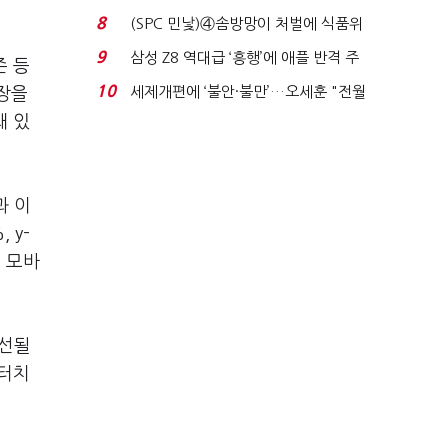
청래 '초접전'...
8
(SPC 민낯)④솜방망이 처벌에 식품위
생법 위반 반복...
9
삼성 Z8 역대급 ‘흥행’에 애플 반격 주
존 등
목…9월 ‘폴...
10
세제개편에 ‘불안·불만’…오세훈 "전월
장을
세 구하기 더 ...
돼 있
과 이
 y-
른 모바
개선될
 터치