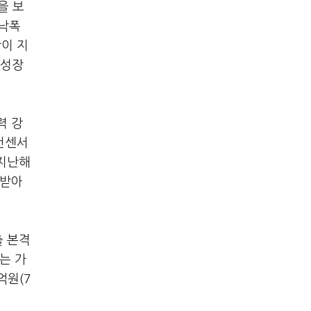
을 보
 낙폭
이 지
 성장
력 강
 컨센서
 지난해
 받아
출 본격
는 가
억원(7