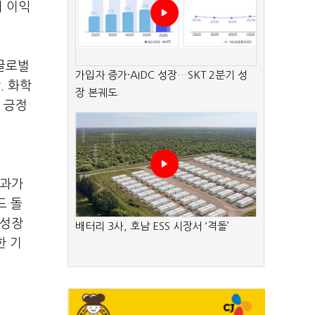
의 이익
 글로벌
가입자 증가·AIDC 성장…SKT 2분기 성
. 화학
장 본궤도
 긍정
효과가
드 돌
 성장
배터리 3사, 호남 ESS 시장서 ‘격돌’
한 기