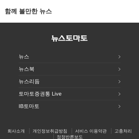
함께 볼만한 뉴스
뉴스
뉴스북
뉴스리듬
토마토증권통 Live
IB토마토
회사소개
개인정보취급방침
서비스 이용약관
고충처리
정정반론보도