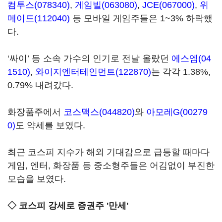
컴투스(078340)
,
게임빌(063080)
,
JCE(067000)
,
위
메이드(112040)
등 모바일 게임주들은 1~3% 하락했
다.
‘싸이’ 등 소속 가수의 인기로 전날 올랐던
에스엠(04
1510)
,
와이지엔터테인먼트(122870)
는 각각 1.38%,
0.79% 내려갔다.
화장품주에서
코스맥스(044820)
와
아모레G(00279
0)
도 약세를 보였다.
최근 코스피 지수가 해외 기대감으로 급등할 때마다
게임, 엔터, 화장품 등 중소형주들은 어김없이 부진한
모습을 보였다.
◇ 코스피 강세로 증권주 '만세'