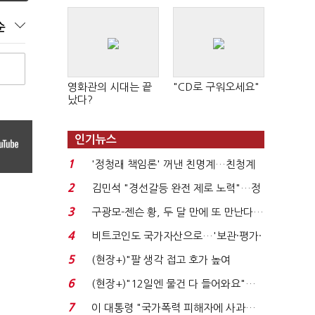
순
영화관의 시대는 끝
"CD로 구워오세요"
났다?
인기뉴스
1
'정청래 책임론' 꺼낸 친명계…친청계
는 추가투표 때리기...
2
김민석 "경선갈등 완전 제로 노력"…정
청래 "반명 공세 사...
3
구광모-젠슨 황, 두 달 만에 또 만난다…
로봇·AI 등 논...
4
비트코인도 국가자산으로…'보관·평가·
처분' 기준은 ...
5
(현장+)"팔 생각 접고 호가 높여
요"…'덜 똘똘한 한 채' 20...
6
(현장+)"12일엔 물건 다 들어와요"…
빈 매대 채우며 문 연 ...
7
이 대통령 "국가폭력 피해자에 사과…