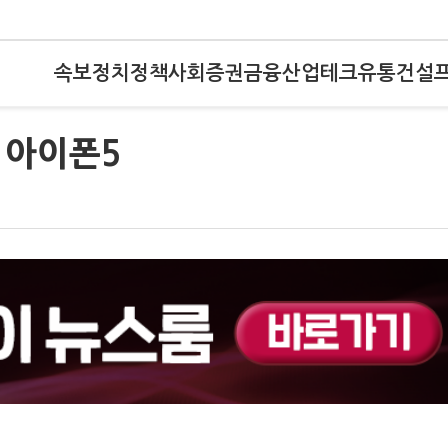
속보
정치
정책
사회
증권
금융
산업
테크
유통
건설
! 아이폰5