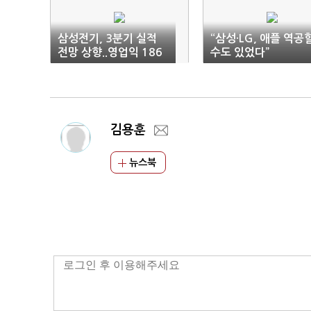
삼성전기, 3분기 실적
“삼성·LG, 애플 역공
전망 상향..영업익 186
수도 있었다”
2억-키움證
김용훈
뉴스북