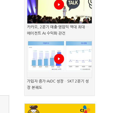
카카오, 2분기 매출·영업익 역대 최대…
에이전트 AI 수익화 관건
가입자 증가·AIDC 성장…SKT 2분기 성
장 본궤도