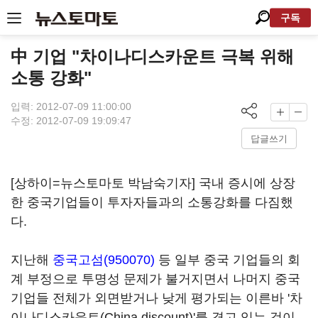
구독
中 기업 "차이나디스카운트 극복 위해
소통 강화"
입력: 2012-07-09 11:00:00
수정: 2012-07-09 19:09:47
답글쓰기
[상하이=뉴스토마토 박남숙기자] 국내 증시에 상장
한 중국기업들이 투자자들과의 소통강화를 다짐했
다.
지난해
중국고섬(950070)
등 일부 중국 기업들의 회
계 부정으로 투명성 문제가 불거지면서 나머지 중국
기업들 전체가 외면받거나 낮게 평가되는 이른바 '차
이나디스카운트(China discount)'를 겪고 있는 것이