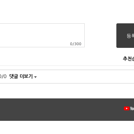
0
/
300
추천
0/0
댓글 더보기