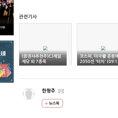
관련기사
(증권사추천주)CJ제일
코스피, 미국發 훈풍
제당 외 7종목
2050선 '터치' (09:1
한형주
뉴스북