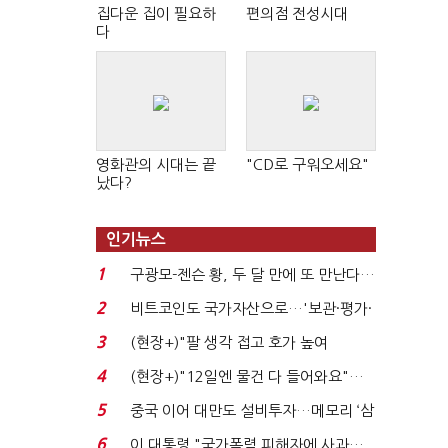
집다운 집이 필요하
편의점 전성시대
다
영화관의 시대는 끝
"CD로 구워오세요"
났다?
인기뉴스
1
구광모-젠슨 황, 두 달 만에 또 만난다…
로봇·AI 등 논...
2
비트코인도 국가자산으로…'보관·평가·
처분' 기준은 ...
3
(현장+)"팔 생각 접고 호가 높여
요"…'덜 똘똘한 한 채' 20...
4
(현장+)"12일엔 물건 다 들어와요"…
빈 매대 채우며 문 연 ...
5
중국 이어 대만도 설비투자…메모리 ‘삼
국전쟁’
6
이 대통령 "국가폭력 피해자에 사과…