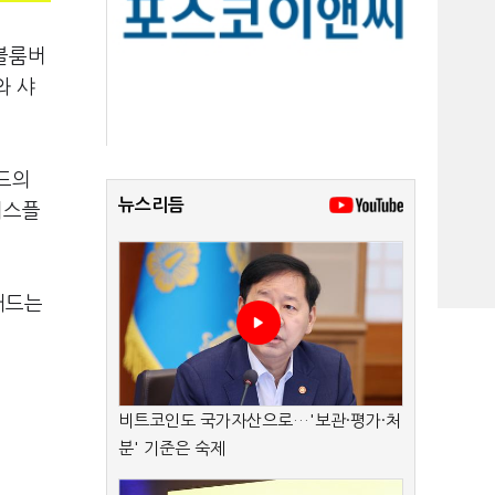
 블룸버
와 샤
드의
뉴스리듬
디스플
패드는
비트코인도 국가자산으로…'보관·평가·처
분' 기준은 숙제