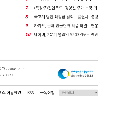
적극적 조사로 진...
7
(특징주)윙입푸드, 경영진 주가 부양 의
지에 상한가...
8
국고채 담합 과징금 철퇴…증권사 '충당
금 폭탄' 우려...
9
카카오, 올해 임금협약 최종 타결…연봉
6.3% 인상·격려...
10
네이버, 2분기 영업익 5203억원…전년
비 0.2% 감소...
 2008. 2. 22
28-3377
비스 이용약관
RSS
구독신청
I
I