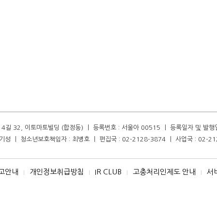
길 32, 이토마토빌딩 (합정동) ㅣ 등록번호 : 서울아 00515 ㅣ 등록일자 및 발행일자 :
성 ㅣ 청소년보호책임자 : 최병호 ㅣ 편집국 : 02-2128-3874 ㅣ 사업국 : 02-21
고안내
개인정보취급방침
IR CLUB
고충처리인제도 안내
서
I
I
I
I