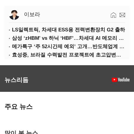
이보라
LS일렉트릭, 차세대 ESS용 전력변환장치 G2 출하
삼성 ‘zHBM' vs 하닉 ‘HBF’…차세대 AI 메모리 경쟁 본격화
메가특구 ‘주 52시간제 예외’ 고개…반도체업계 촉각
효성중, 브라질 수력발전 프로젝트에 초고압변압기 공급
뉴스리듬
주요 뉴스
많이 본 뉴스