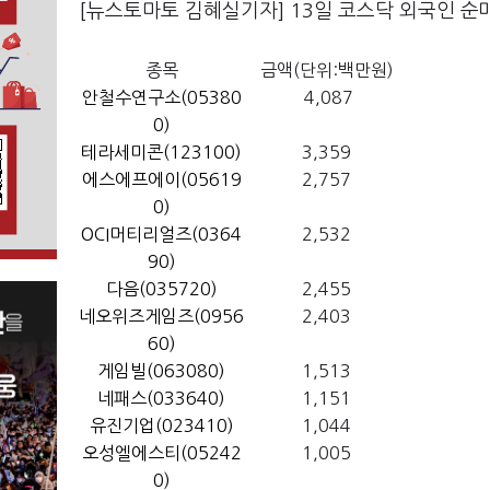
[뉴스토마토 김혜실기자] 13일 코스닥 외국인 순
종목
금액(단위:백만원)
안철수연구소(05380
4,087
0)
테라세미콘(123100)
3,359
에스에프에이(05619
2,757
0)
OCI머티리얼즈(0364
2,532
90)
다음(035720)
2,455
네오위즈게임즈(0956
2,403
60)
게임빌(063080)
1,513
네패스(033640)
1,151
유진기업(023410)
1,044
오성엘에스티(05242
1,005
0)