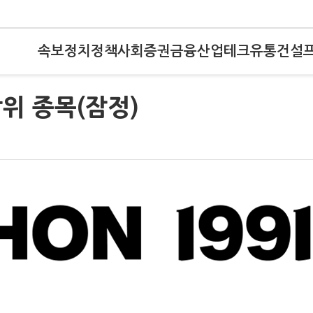
속보
정치
정책
사회
증권
금융
산업
테크
유통
건설
위 종목(잠정)