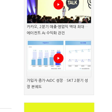
카카오, 2분기 매출·영업익 역대 최대…
에이전트 AI 수익화 관건
가입자 증가·AIDC 성장…SKT 2분기 성
장 본궤도