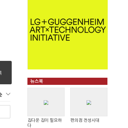
뉴스북
순
집다운 집이 필요하
편의점 전성시대
다