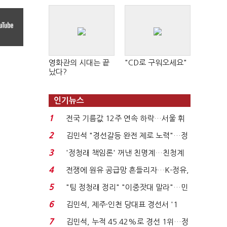
영화관의 시대는 끝
"CD로 구워오세요"
났다?
인기뉴스
1
전국 기름값 12주 연속 하락…서울 휘
발윳값 1909원...
2
김민석 "경선갈등 완전 제로 노력"…정
청래 "반명 공세 사...
3
'정청래 책임론' 꺼낸 친명계…친청계
는 추가투표 때리기...
4
전쟁에 원유 공급망 흔들리자…K-정유,
에너지안보 핵심...
5
"팀 정청래 정리" "이중잣대 말라"…민
주 최고위원 계파 다...
6
김민석, 제주·인천 당대표 경선서 '1
위'(1보)...
7
김민석, 누적 45.42%로 경선 1위…정