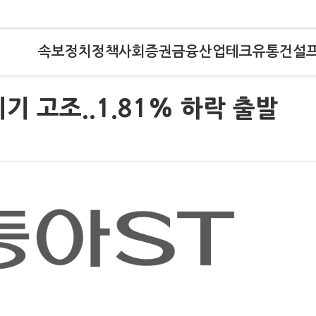
속보
정치
정책
사회
증권
금융
산업
테크
유통
건설
 고조..1.81% 하락 출발