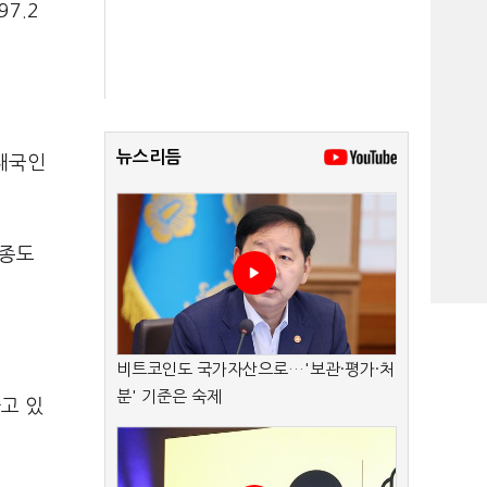
7.2
뉴스리듬
대국인
업종도
비트코인도 국가자산으로…'보관·평가·처
분' 기준은 숙제
하고 있