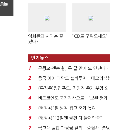
영화관의 시대는 끝
"CD로 구워오세요"
났다?
인기뉴스
1
구광모-젠슨 황, 두 달 만에 또 만난다…
로봇·AI 등 논...
2
중국 이어 대만도 설비투자…메모리 ‘삼
국전쟁’
3
(특징주)윙입푸드, 경영진 주가 부양 의
지에 상한가...
4
비트코인도 국가자산으로…'보관·평가·
처분' 기준은 ...
5
(현장+)"팔 생각 접고 호가 높여
요"…'덜 똘똘한 한 채' 20...
6
(현장+)"12일엔 물건 다 들어와요"…
빈 매대 채우며 문 연 ...
7
국고채 담합 과징금 철퇴…증권사 '충당