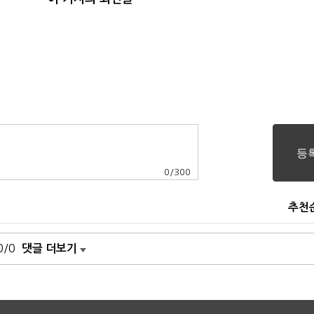
0
/
300
추천
0/0
댓글 더보기