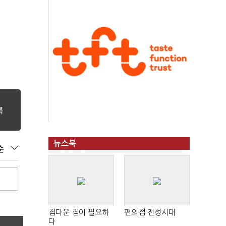
뉴스북
순
집다운 집이 필요하
편의점 전성시대
다