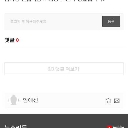
댓글
0
0/0
댓글 더보기
임애신
뉴스리듬