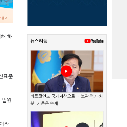
대해 하
뉴스리듬
통신표준
비트코인도 국가자산으로…'보관·평가·처
주 법원
분' 기준은 숙제
"이라