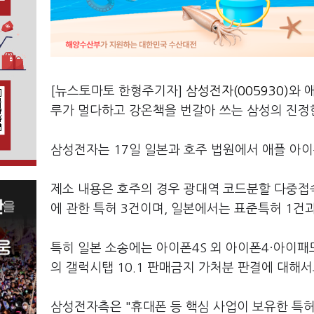
[뉴스토마토 한형주기자]
삼성전자(005930)
와 
루가 멀다하고 강온책을 번갈아 쓰는 삼성의 진정
삼성전자는 17일 일본과 호주 법원에서 애플 아이
제소 내용은 호주의 경우 광대역 코드분할 다중접속(WCD
에 관한 특허 3건이며, 일본에서는 표준특허 1건과
특히 일본 소송에는 아이폰4S 외 아이폰4·아이패드
의 갤럭시탭 10.1 판매금지 가처분 판결에 대해
삼성전자측은 "휴대폰 등 핵심 사업이 보유한 특허