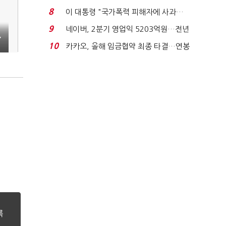
금 폭탄' 우려...
8
이 대통령 "국가폭력 피해자에 사과…
적극적 조사로 진...
9
네이버, 2분기 영업익 5203억원…전년
,
비 0.2% 감소...
10
카카오, 올해 임금협약 최종 타결…연봉
6.3% 인상·격려...