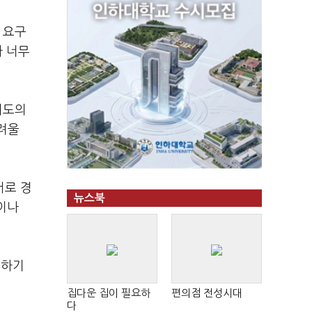
 요구
가 너무
외도의
려울
서로 경
뉴스북
이나
점하기
집다운 집이 필요하
편의점 전성시대
다