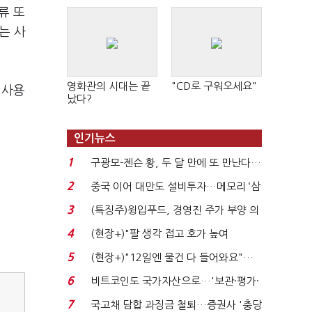
류 또
는 사
영화관의 시대는 끝
"CD로 구워오세요"
 사용
났다?
인기뉴스
1
구광모-젠슨 황, 두 달 만에 또 만난다…
로봇·AI 등 논...
2
중국 이어 대만도 설비투자…메모리 ‘삼
국전쟁’
3
(특징주)윙입푸드, 경영진 주가 부양 의
지에 상한가...
4
(현장+)"팔 생각 접고 호가 높여
요"…'덜 똘똘한 한 채' 20...
5
(현장+)"12일엔 물건 다 들어와요"…
빈 매대 채우며 문 연 ...
6
비트코인도 국가자산으로…'보관·평가·
처분' 기준은 ...
7
국고채 담합 과징금 철퇴…증권사 '충당