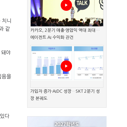
 치니
과 같
카카오, 2분기 매출·영업익 역대 최대…
에이전트 AI 수익화 관건
 돼야
깊음을
가입자 증가·AIDC 성장…SKT 2분기 성
장 본궤도
 있다