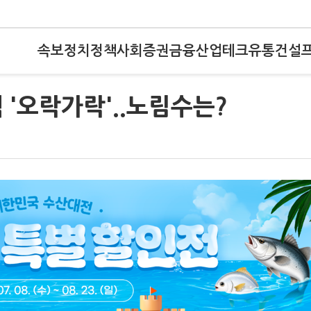
속보
정치
정책
사회
증권
금융
산업
테크
유통
건설
 '오락가락'..노림수는?