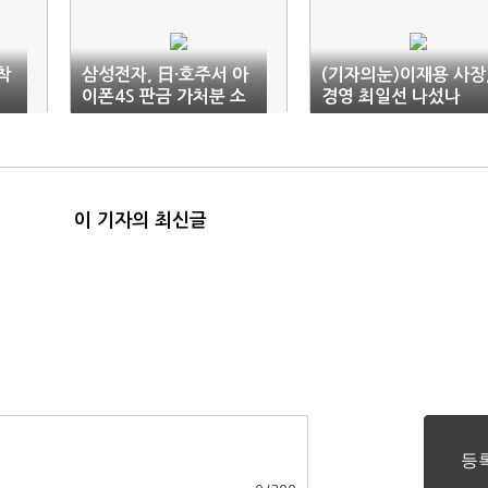
착
삼성전자, 日·호주서 아
(기자의눈)이재용 사장
이폰4S 판금 가처분 소
경영 최일선 나섰나
송
이 기자의 최신글