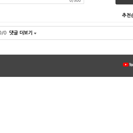
0
/
300
추천
0/0
댓글 더보기