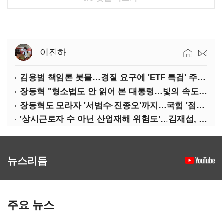
이진하
김용범 책임론 봇물…경질 요구에 'ETF 특검' 주장까지
장동혁 "형소법도 안 읽어 본 대통령…빛의 속도로 무너질 것"
장동혁도 모라자 '서범수·진종오'까지…국힘 '점입가경'
'상시근로자 수 아닌 산업재해 위험도'…김재섭, 산재예방 지원기준 손질
뉴스리듬
주요 뉴스