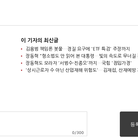
이 기자의 최신글
김용범 책임론 봇물…경질 요구에 'ETF 특검' 주장까지
장동혁 "형소법도 안 읽어 본 대통령…빛의 속도로 무너질 
장동혁도 모라자 '서범수·진종오'까지…국힘 '점입가경'
0
/
300