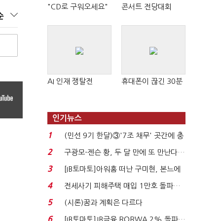
"CD로 구워오세요"
콘서트 전당대회
순
AI 인재 쟁탈전
휴대폰이 끊긴 30분
인기뉴스
1
(민선 9기 한달)③'7조 채무' 곳간에 충
격…추미애, 20년...
2
구광모-젠슨 황, 두 달 만에 또 만난다…
로봇·AI 등 논...
3
[IB토마토]아워홈 떠난 구미현, 본느에
340억 베팅…가...
4
전세사기 피해주택 매입 1만호 돌파…
누적 피해자 4만2...
5
(시론)꿈과 계획은 다르다
6
[IB토마토]JB금융 RORWA 2% 돌파…