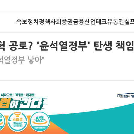
속보
정치
정책
사회
증권
금융
산업
테크
유통
건설
 공로? '윤석열정부' 탄생 책임
석열정부 낳아"