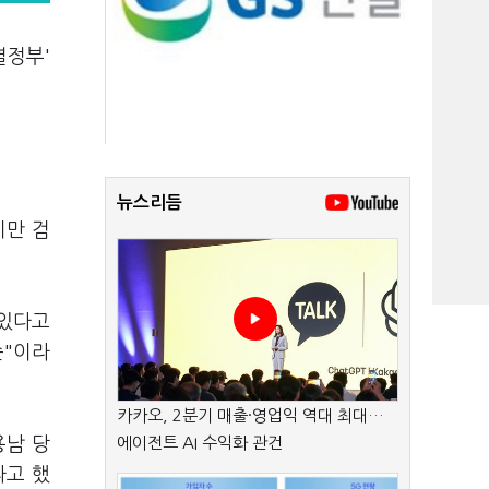
열정부'
뉴스리듬
지만 검
.
 있다고
순"이라
카카오, 2분기 매출·영업익 역대 최대…
용남 당
에이전트 AI 수익화 관건
라고 했