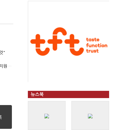
것"
'상시근로자 수 아닌 산업재해 위험도'…김재섭, 산재예방 지원기준 손질
뉴스북