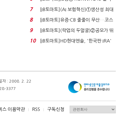
실적 견인은 은행 ...
7
[IB토마토](AI 보험혁신)①생산성 최대
80% 개선…현실...
8
[IB토마토]유증·CB 줄줄이 무산…코스
닥 벌점 급증에 ...
9
[IB토마토](락업의 두얼굴)②공모가 뛰
자 첫날 매도…FI ...
10
[IB토마토]HD현대엔솔, '한국판 IRA'
수혜 부상…세액공...
 2008. 2. 22
28-3377
비스 이용약관
RSS
구독신청
I
I