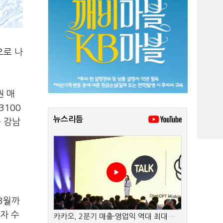
으로 나
권 매
3100
뉴스리듬
등 강남
~3월까
자 수
카카오, 2분기 매출·영업익 역대 최대…