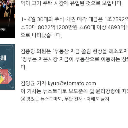
익이 고가 주택 시장에 유입된 것으로 보입니다.
1∼4월 30대의 주식·채권 매각 대금은 1조2592
△50대 8022억1200만원 △60대 이상 4893억
으로 나타났습니다.
김종양 의원은 “부동산 자금 쏠림 현상을 해소코자
“정부는 자본시장 자금이 부동산으로 이동하는 상
다.
김양균 기자 kyun@etomato.com
이 기사는 뉴스토마토 보도준칙 및 윤리강령에 따
ⓒ 맛있는 뉴스토마토, 무단 전재 - 재배포 금지