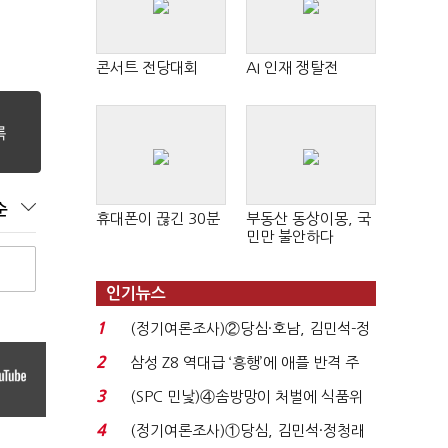
콘서트 전당대회
AI 인재 쟁탈전
순
휴대폰이 끊긴 30분
부동산 동상이몽, 국
민만 불안하다
인기뉴스
1
(정기여론조사)②당심·호남, 김민석-정
청래 '초접전'...
2
삼성 Z8 역대급 ‘흥행’에 애플 반격 주
목…9월 ‘폴...
3
(SPC 민낯)④솜방망이 처벌에 식품위
생법 위반 반복...
4
(정기여론조사)①당심, 김민석·정청래