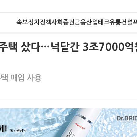
속보
정치
정책
사회
증권
금융
산업
테크
유통
건설
남 주택 샀다…넉달간 3조7000억
주택 매입 사용