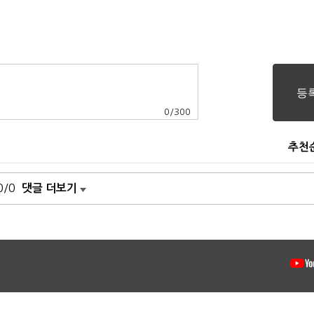
0
/
300
추천
0/0
댓글 더보기