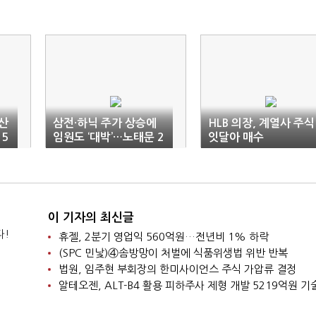
산
삼전·하닉 주가 상승에
HLB 의장, 계열사 주식
5
임원도 ‘대박’…노태문 2
잇달아 매수
00억 주식부자
이 기자의 최신글
다!
휴젤, 2분기 영업익 560억원…전년비 1% 하락
(SPC 민낯)④솜방망이 처벌에 식품위생법 위반 반복
법원, 임주현 부회장의 한미사이언스 주식 가압류 결정
알테오젠, ALT-B4 활용 피하주사 제형 개발 5219억원 