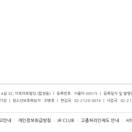
길 32, 이토마토빌딩 (합정동) ㅣ 등록번호 : 서울아 00515 ㅣ 등록일자 및 발행일자 :
성 ㅣ 청소년보호책임자 : 최병호 ㅣ 편집국 : 02-2128-3874 ㅣ 사업국 : 02-21
고안내
개인정보취급방침
IR CLUB
고충처리인제도 안내
서
I
I
I
I