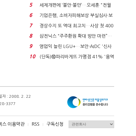
'초접전'…대통령 ...
5
세제개편에 ‘불안·불만’…오세훈 "전월
세 구하기 더 ...
6
기업은행, 소비자피해보상 부실심사·보
이스피싱 공시 ...
7
경상수지 또 역대 최고치…사상 첫 400
억달러에 '3% 성...
8
삼전닉스 “주주환원 확대 방안 마련”…
로이터에 성명...
9
영업익 늘린 LGU+…보안·AIDC '신사
업 드라이브'...
10
(단독)⑩파리바게뜨 가맹점 41% '용역
제빵기사 없어'…고...
 2008. 2. 22
28-3377
비스 이용약관
RSS
구독신청
I
I