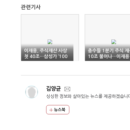
관련기사
이재용, 주식재산 사상
총수들 1분기 주식 재
첫 40조…삼성가 ‘100
10조 불어나…이재용 
조’ 목전
조↑
김양균
싱싱한 정보와 살아있는 뉴스를 제공하겠습니
뉴스북