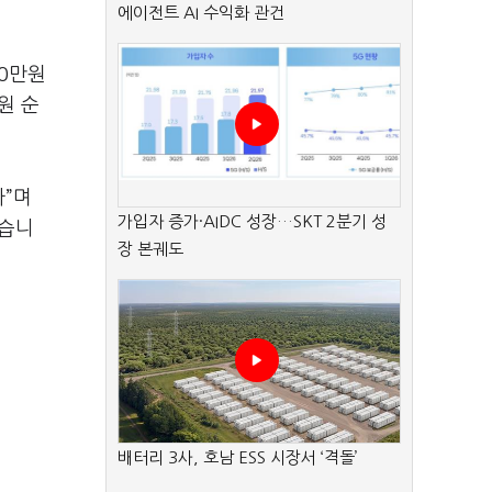
에이전트 AI 수익화 관건
00만원
원 순
다”며
가입자 증가·AIDC 성장…SKT 2분기 성
혔습니
장 본궤도
배터리 3사, 호남 ESS 시장서 ‘격돌’