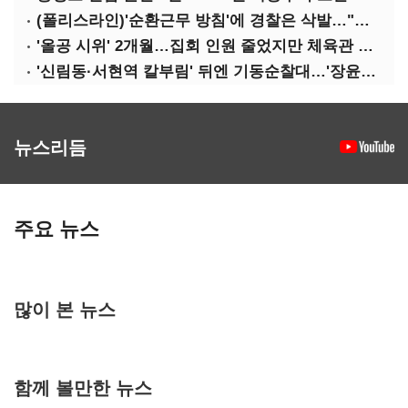
(폴리스라인)'순환근무 방침'에 경찰은 삭발…"베테랑·수사력 보강 먼저"
'올공 시위' 2개월…집회 인원 줄었지만 체육관 봉쇄 계속
'신림동·서현역 칼부림' 뒤엔 기동순찰대…'장윤기 은폐·조작' 후엔 내부비리수사대
뉴스리듬
주요 뉴스
많이 본 뉴스
함께 볼만한 뉴스