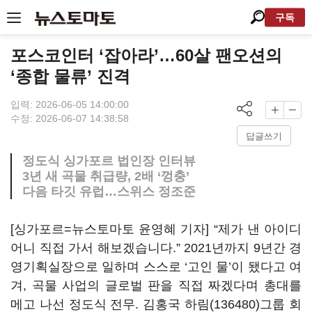
구독
포스코인터 ‘잡아라’…60살 팬오션의
‘종합 물류’ 진격
입력: 2026-06-05 14:00:00
수정: 2026-06-07 14:38:58
답글쓰기
정도식 싱가포르 법인장 인터뷰
3년 새 곡물 취급량, 2배 ‘껑충’
다음 타깃 유럽…스위스 정조준
[싱가포르=뉴스토마토 윤영혜 기자] “제가 낸 아이디
어니 직접 가서 해보겠습니다.” 2021년까지 9년간 경
영기획실장으로 일하며 스스로 ‘고인 물’이 됐다고 여
겨, 곡물 사업의 글로벌 판을 직접 짜겠다며 총대를
메고 나선 정도식 전무. 김홍국
하림(136480)
그룹 회