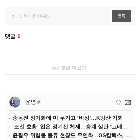
댓글
0
0/0
댓글 더보기
윤영혜
중동전 장기화에 미 무기고 ‘비상’…K방산 기회
‘조선 호황’ 업은 정기선 체제…승계 실탄 ‘고배당’ 주목
윤활유 위험물 물류 현장도 무인화…GS칼텍스, 디지털 전환 가속