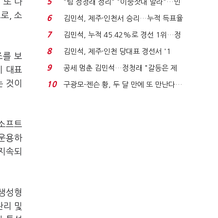
 또 다
5
"팀 정청래 정리" "이중잣대 말라"…민
주 최고위원 계파 다...
로, 소
6
김민석, 제주·인천서 승리…누적 득표율
'1위 탈환'(종합)...
7
김민석, 누적 45.42%로 경선 1위…정
청래와 격차 0.86%p(...
8
김민석, 제주·인천 당대표 경선서 '1
조를 보
위'(1보)...
9
공세 멈춘 김민석…정청래 "갈등은 제
이 대표
가 수습"
는 것이
10
구광모-젠슨 황, 두 달 만에 또 만난다…
로봇·AI 등 논...
 소프트
 운용하
 지속되
‘생성형
관리 및