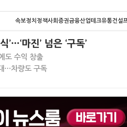
속보
정치
정책
사회
증권
금융
산업
테크
유통
건설
’…‘마진’ 넘은 ‘구독’
후에도 수익 창출
확대…차량도 구독