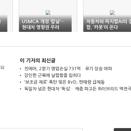
가
USMCA 개정 ‘칼날’…
자동차와 피지컬AI의 
현대차 영향권 우려
합, ‘카봇’이 온다
이 기자의 최신글
 되
진에어, 2분기 영업손실 731억…유가 상승 여파
강인한 근육에 날렵함을 입히다
‘보조금 제로’ 폭탄 맞은 BYD, 판매량 급제동
독일차 넘은 현대차 ‘뚝심’…캐즘 파고든 하이브리드 역전