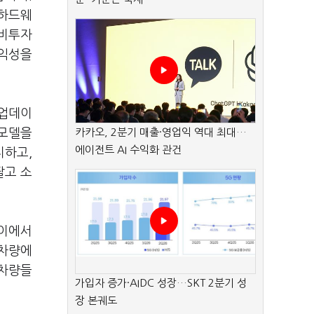
 하드웨
설비투자
수익성을
 업데이
 모델을
카카오, 2분기 매출·영업익 역대 최대…
에이전트 AI 수익화 관건
지하고,
팔고 소
차이에서
 차량에
 차량들
가입자 증가·AIDC 성장…SKT 2분기 성
장 본궤도