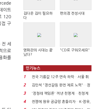
cede
업데이트
집다운 집이 필요하
편의점 전성시대
 120
다
직접 구
 전 세
영화관의 시대는 끝
"CD로 구워오세요"
택적으로
났다?
공용화를
인기뉴스
1
전국 기름값 12주 연속 하락…서울 휘
발윳값 1909원...
2
김민석 "경선갈등 완전 제로 노력"…정
청래 "반명 공세 사...
3
'정청래 책임론' 꺼낸 친명계…친청계
는 추가투표 때리기...
4
전쟁에 원유 공급망 흔들리자…K-정유,
에너지안보 핵심...