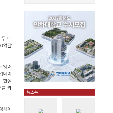
 두 배
70억달
프트웨어
 업데이
이 현실
조를 좌
뉴스북
운영체제