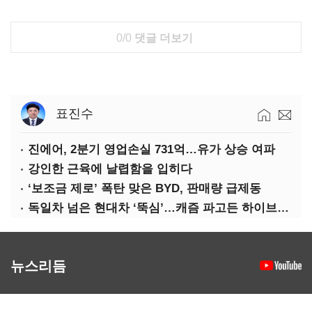
0/0
댓글 더보기
표진수
진에어, 2분기 영업손실 731억…유가 상승 여파
강인한 근육에 날렵함을 입히다
‘보조금 제로’ 폭탄 맞은 BYD, 판매량 급제동
독일차 넘은 현대차 ‘뚝심’…캐즘 파고든 하이브리드 역전극
뉴스리듬