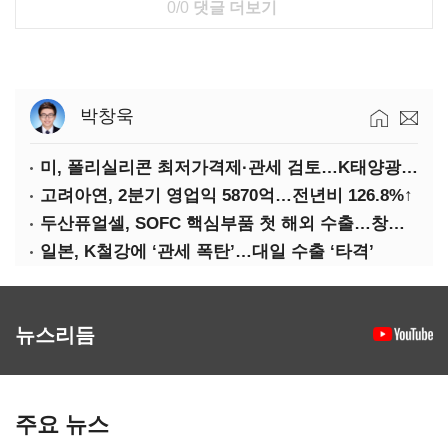
0/0
댓글 더보기
박창욱
미, 폴리실리콘 최저가격제·관세 검토…K태양광 입지 확대 기대
고려아연, 2분기 영업익 5870억…전년비 126.8%↑
두산퓨얼셀, SOFC 핵심부품 첫 해외 수출…창사 이래 최대 규모
일본, K철강에 ‘관세 폭탄’…대일 수출 ‘타격’
뉴스리듬
주요 뉴스