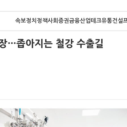
속보
정치
정책
사회
증권
금융
산업
테크
유통
건설
빗장…좁아지는 철강 수출길