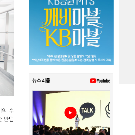
뉴스리듬
계의 수
한 반덤