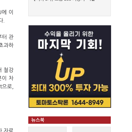
U에 이
다.
부터 관
 초과하
내 철강
본이 차
t으로,
뉴스북
가 자료