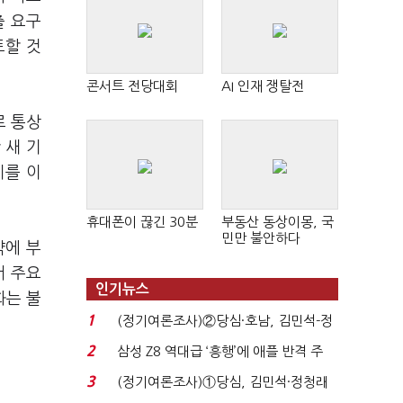
출 요구
토할 것
콘서트 전당대회
AI 인재 쟁탈전
로 통상
 새 기
치를 이
휴대폰이 끊긴 30분
부동산 동상이몽, 국
민만 불안하다
약에 부
서 주요
인기뉴스
화는 불
1
(정기여론조사)②당심·호남, 김민석-정
청래 '초접전'...
2
삼성 Z8 역대급 ‘흥행’에 애플 반격 주
목…9월 ‘폴...
3
(정기여론조사)①당심, 김민석·정청래