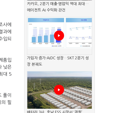
카카오, 2분기 매출·영업익 역대 최대…
에이전트 AI 수익화 관건
 조사에
 결과에
 수입되
가입자 증가·AIDC 성장…SKT 2분기 성
강제품입
장 본궤도
다 낮은
최대 5
도 풀이
치의 필
배터리 3사, 호남 ESS 시장서 ‘격돌’