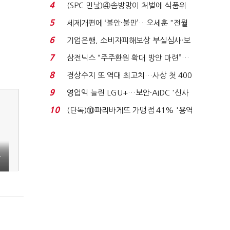
'초접전'…대통령 ...
4
(SPC 민낯)④솜방망이 처벌에 식품위
생법 위반 반복...
5
세제개편에 ‘불안·불만’…오세훈 "전월
세 구하기 더 ...
6
기업은행, 소비자피해보상 부실심사·보
이스피싱 공시 ...
7
삼전닉스 “주주환원 확대 방안 마련”…
로이터에 성명...
8
경상수지 또 역대 최고치…사상 첫 400
억달러에 '3% 성...
9
영업익 늘린 LGU+…보안·AIDC '신사
업 드라이브'...
10
(단독)⑩파리바게뜨 가맹점 41% '용역
제빵기사 없어'…고...
건