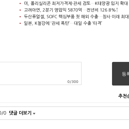
미, 폴리실리콘 최저가격제·관세 검토…K태양광 입지 확대
고려아연, 2분기 영업익 5870억…전년비 126.8%↑
두산퓨얼셀, SOFC 핵심부품 첫 해외 수출…창사 이래 최대
일본, K철강에 ‘관세 폭탄’…대일 수출 ‘타격’
0
/
300
추천
0/0
댓글 더보기