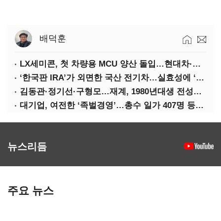
배덕훈
LX세미콘, 첫 차량용 MCU 양산 돌입…현대차·기아에 공급
‘한국판 IRA’가 외면한 국산 전기차…실효성에 ‘의문’
김동관·정기선·구형모…재계, 1980년대생 전성시대
대기업, 여전한 ‘족벌경영’…총수 일가 407명 등기임원
뉴스리듬
주요 뉴스