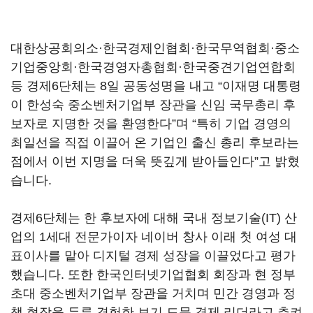
대한상공회의소·한국경제인협회·한국무역협회·중소
기업중앙회·한국경영자총협회·한국중견기업연합회
등 경제
6
단체는
8
일 공동성명을 내고
“
이재명 대통령
이 한성숙 중소벤처기업부 장관을 신임 국무총리 후
보자로 지명한 것을 환영한다
”
며
“
특히 기업 경영의
최일선을 직접 이끌어 온 기업인 출신 총리 후보라는
점에서 이번 지명을 더욱 뜻깊게 받아들인다
”
고 밝혔
습니다
.
경제
6
단체는 한 후보자에 대해 국내 정보기술
(IT)
산
업의
1
세대 전문가이자 네이버 창사 이래 첫 여성 대
표이사를 맡아 디지털 경제 성장을 이끌었다고 평가
했습니다
.
또한 한국인터넷기업협회 회장과 현 정부
초대 중소벤처기업부 장관을 거치며 민간 경영과 정
책 현장을 두루 경험한 보기 드문 경제 리더라고 추켜