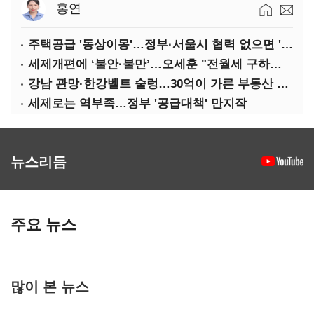
홍연
주택공급 '동상이몽'…정부·서울시 협력 없으면 '공수표'
세제개편에 ‘불안·불만’…오세훈 "전월세 구하기 더 힘들어질 것"
강남 관망·한강벨트 술렁…30억이 가른 부동산 민심
세제로는 역부족…정부 '공급대책' 만지작
뉴스리듬
주요 뉴스
많이 본 뉴스