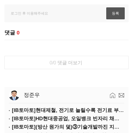
댓글
0
0/0
댓글 더보기
정준우
[IB토마토]현대제철, 전기로 늘릴수록 전기료 부담…저탄소 전환의 역설
[IB토마토]HD현대중공업, 오일뱅크 빈자리 채웠다…그룹 배당 핵심축 부상
[IB토마토](방산 원가의 덫)③기술개발까진 지원…수출은 각자도생