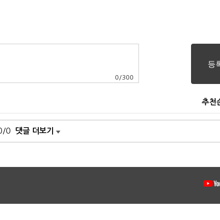
0
/
300
추천
0/0
댓글 더보기