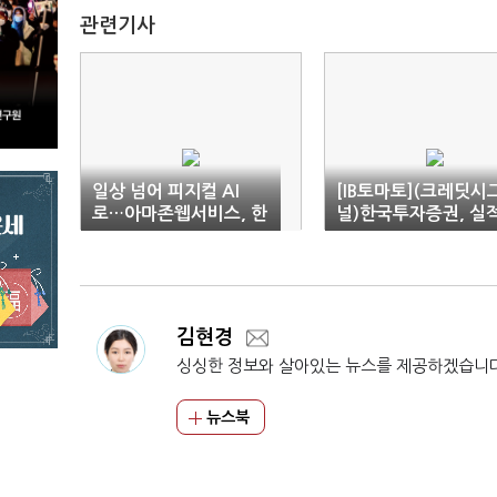
관련기사
일상 넘어 피지컬 AI
[IB토마토](크레딧시
로…아마존웹서비스, 한
널)한국투자증권, 실
국 시장 공략 속도
질주 속 PF 부담
김현경
싱싱한 정보와 살아있는 뉴스를 제공하겠습니
뉴스북