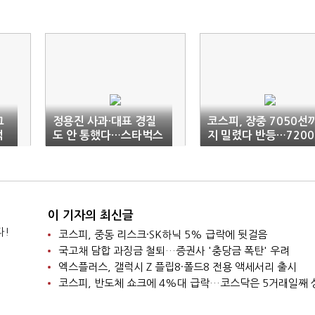
그
정용진 사과·대표 경질
코스피, 장중 7050선
적
도 안 통했다…스타벅스
지 밀렸다 반등…7200
논란에 이마트 2거래일
선 턱걸이 마감
째 급락
이 기자의 최신글
다!
코스피, 중동 리스크·SK하닉 5% 급락에 뒷걸음
국고채 담합 과징금 철퇴…증권사 '충당금 폭탄' 우려
엑스플러스, 갤럭시 Z 플립8·폴드8 전용 액세서리 출시
코스피, 반도체 쇼크에 4%대 급락…코스닥은 5거래일째 