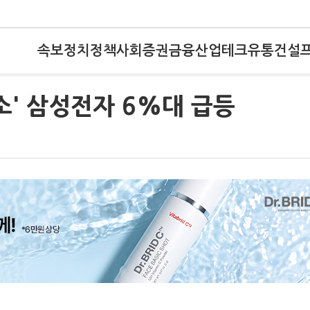
속보
정치
정책
사회
증권
금융
산업
테크
유통
건설
소' 삼성전자 6%대 급등