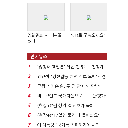
영화관의 시대는 끝
"CD로 구워오세요"
났다?
인기뉴스
1
'정청래 책임론' 꺼낸 친명계…친청계
는 추가투표 때리기...
2
김민석 "경선갈등 완전 제로 노력"…정
청래 "반명 공세 사...
3
구광모-젠슨 황, 두 달 만에 또 만난다…
로봇·AI 등 논...
4
비트코인도 국가자산으로…'보관·평가·
처분' 기준은 ...
5
(현장+)"팔 생각 접고 호가 높여
요"…'덜 똘똘한 한 채' 20...
6
(현장+)"12일엔 물건 다 들어와요"…
빈 매대 채우며 문 연 ...
7
이 대통령 "국가폭력 피해자에 사과…