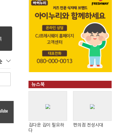
순
뉴스북
집다운 집이 필요하
편의점 전성시대
다