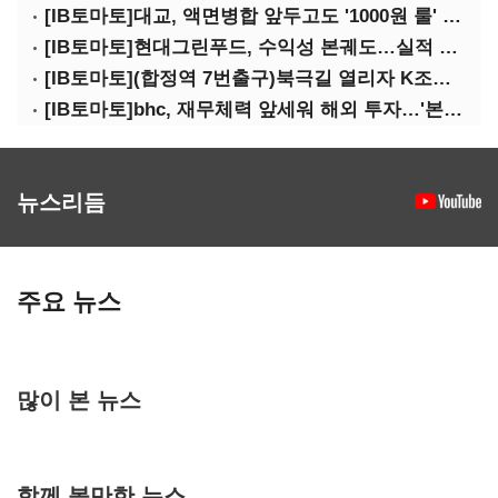
[IB토마토]대교, 액면병합 앞두고도 '1000원 룰' 경고장…상장유지 시험대
[IB토마토]현대그린푸드, 수익성 본궤도…실적 개선에 주주환원까지
[IB토마토](합정역 7번출구)북극길 열리자 K조선 뜬다
[IB토마토]bhc, 재무체력 앞세워 해외 투자…'본게임' 속도
뉴스리듬
주요 뉴스
많이 본 뉴스
함께 볼만한 뉴스