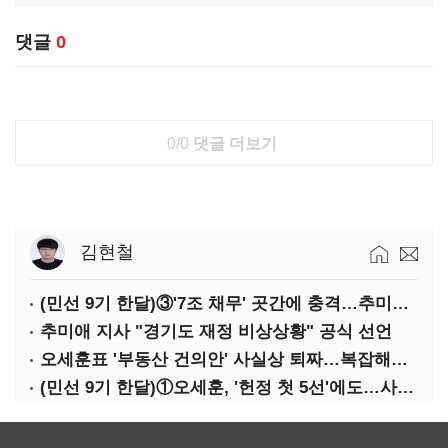
댓글
0
0/0
댓글 더보기
김현철
(민선 9기 한달)③'7조 채무' 곳간에 충격…추미애, 20년만에 '비상재정' 선언 승부수
추미애 지사 "경기도 재정 비상상황" 공식 선언
오세훈표 '부동산 건의안' 사실상 퇴짜…복잡해진 '재개발 31만호' 셈법
(민선 9기 한달)①오세훈, '헌정 첫 5선'에도…사법리스크·여소야대에 발목