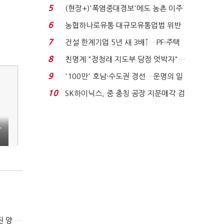
려주는데 우리는 ...
5
(현장+)'폭염중대경보'에도 농촌 이주
노동자는 강행군…'야...
6
농협하나로유통 대규모유통업법 위반
적발…공정위, 과...
7
건설 한계기업 5년 새 3배↑…PF·주택
침체에 재무 ...
8
친명계 "정청래 지도부 당정 엇박자"…
친청계 "신천지 오...
9
'100만' 호남·수도권 경선…운명의 일
주일
10
SK하이닉스, 중 충칭 공장 지분매각 검
토?…“확정된 바...
…
김민석 "TK 유세에 도움되는 당대표"…정청래 "벌써 대표된 양 당직 배분"