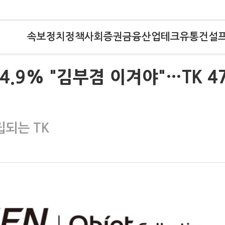
속보
정치
정책
사회
증권
금융
산업
테크
유통
건설
.9% "김부겸 이겨야"…TK 47
립되는 TK