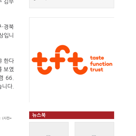
주 김부
구·경북
양상입니
야 한다
를 보였
 66.
습니다.
뉴스북
 (사진=