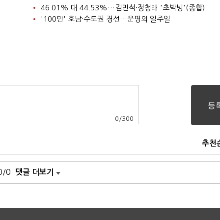
46.01% 대 44.53%…김민석·정청래 '초박빙'(종합)
'100만' 호남·수도권 경선…운명의 일주일
0
/
300
추천
0/0
댓글 더보기