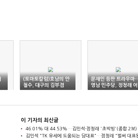
에
(토마토칼럼)호남의 안
문재인 등판 트라우마
철수, 대구의 김부겸
영남 민주당, 정청래 어
이할꼬
이 기자의 최신글
46.01% 대 44.53%…김민석·정청래 '초박빙'(종합 2보)