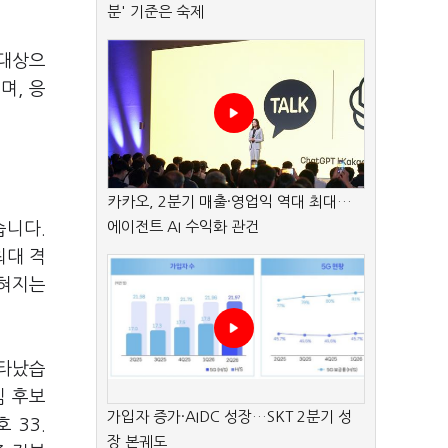
분' 기준은 숙제
 대상으
며, 응
카카오, 2분기 매출·영업익 역대 최대…
에이전트 AI 수익화 관건
습니다.
최대 격
좁혀지는
나타났습
김 후보
가입자 증가·AIDC 성장…SKT 2분기 성
 33.
장 본궤도