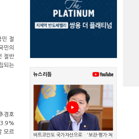
국민 절
 국민의
선 절반
고립되는
뉴스리듬
 추경호
3.9%
잘 모르
비트코인도 국가자산으로…'보관·평가·처