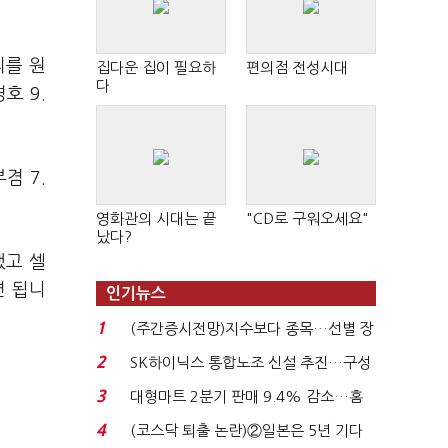
리를 원
집다운 집이 필요하
편의점 전성시대
다
호 9.
겸 7.
영화관의 시대는 끝
"CD로 구워오세요"
났다?
했고 셀
면 됩니
인기뉴스
1
(주간증시전망)지수보다 종목…선별 장
세 이어진다...
2
SK하이닉스 통합노조 신설 추진…구성
원 간 성과급 불...
3
대형마트 2분기 판매 9.4% 감소…홈
플러스 사태 여파...
4
(코스닥 퇴출 논란)②일본은 5년 기다