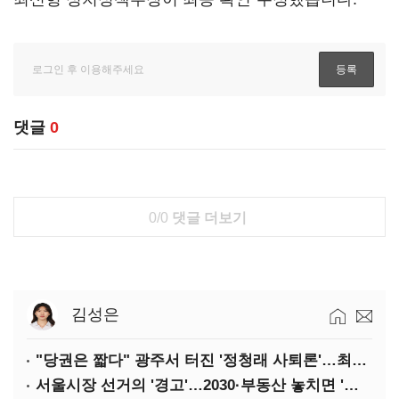
댓글
0
0/0
댓글 더보기
김성은
"당권은 짧다" 광주서 터진 '정청래 사퇴론'…최고위 '아수라장'
서울시장 선거의 '경고'…2030·부동산 놓치면 '총선도 대선도' 패배