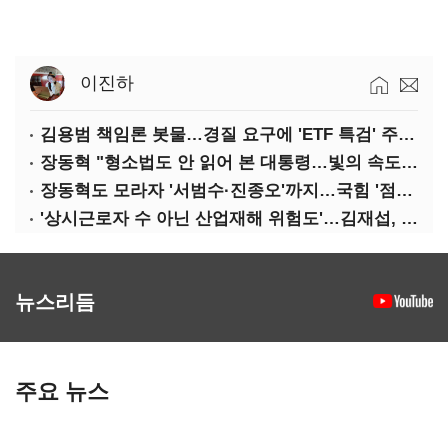
이진하
김용범 책임론 봇물…경질 요구에 'ETF 특검' 주장까지
장동혁 "형소법도 안 읽어 본 대통령…빛의 속도로 무너질 것"
장동혁도 모라자 '서범수·진종오'까지…국힘 '점입가경'
'상시근로자 수 아닌 산업재해 위험도'…김재섭, 산재예방 지원기준 손질
뉴스리듬
주요 뉴스