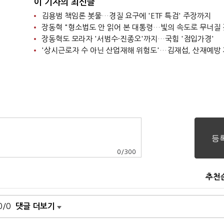
이 기자의 최신글
김용범 책임론 봇물…경질 요구에 'ETF 특검' 주장까지
장동혁 "형소법도 안 읽어 본 대통령…빛의 속도로 무너질 
장동혁도 모라자 '서범수·진종오'까지…국힘 '점입가경'
0
/
300
추천
0/0
댓글 더보기