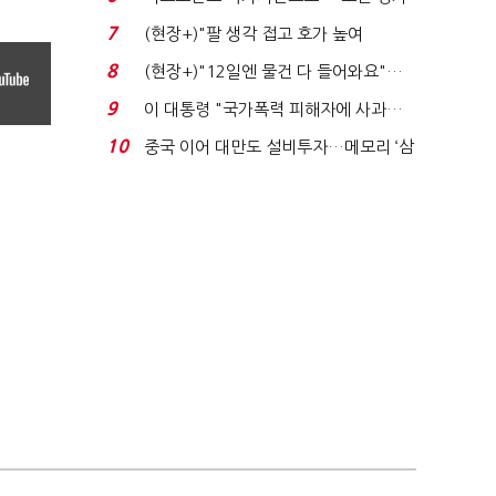
처분' 기준은 ...
7
(현장+)"팔 생각 접고 호가 높여
요"…'덜 똘똘한 한 채' 20...
8
(현장+)"12일엔 물건 다 들어와요"…
빈 매대 채우며 문 연 ...
9
이 대통령 "국가폭력 피해자에 사과…
적극적 조사로 진...
10
중국 이어 대만도 설비투자…메모리 ‘삼
국전쟁’