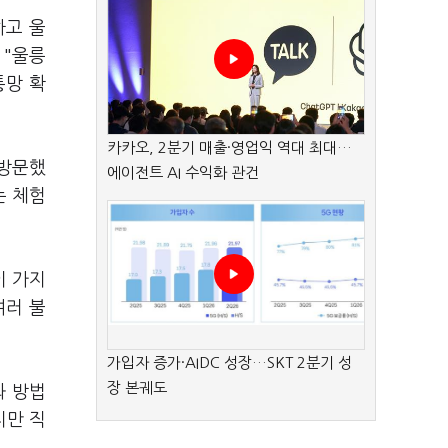
하고 울
 "울릉
통망 확
카카오, 2분기 매출·영업익 역대 최대…
 방문했
에이전트 AI 수익화 관건
는 체험
이 가지
여러 불
가입자 증가·AIDC 성장…SKT 2분기 성
장 본궤도
와 방법
지만 직