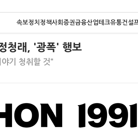
속보
정치
정책
사회
증권
금융
산업
테크
유통
건설
정청래, '광폭' 행보
이야기 청취할 것"