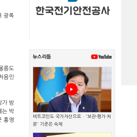
며 광폭
뉴스리듬
 울릉도
 처음인
상가 방
에는 박
비트코인도 국가자산으로…'보관·평가·처
군 홍영
분' 기준은 숙제