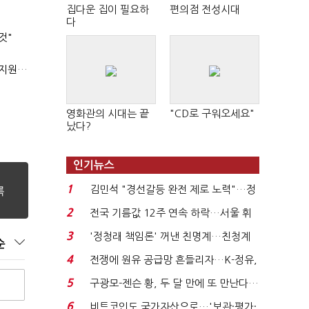
집다운 집이 필요하
편의점 전성시대
다
것"
'상시근로자 수 아닌 산업재해 위험도'…김재섭, 산재예방 지원기준 손질
영화관의 시대는 끝
"CD로 구워오세요"
났다?
인기뉴스
1
김민석 "경선갈등 완전 제로 노력"…정
청래 "반명 공세 사...
2
전국 기름값 12주 연속 하락…서울 휘
발윳값 1909원...
3
'정청래 책임론' 꺼낸 친명계…친청계
순
는 추가투표 때리기...
4
전쟁에 원유 공급망 흔들리자…K-정유,
에너지안보 핵심...
5
구광모-젠슨 황, 두 달 만에 또 만난다…
로봇·AI 등 논...
6
비트코인도 국가자산으로…'보관·평가·