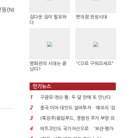
원(NI
집다운 집이 필요하
편의점 전성시대
다
영화관의 시대는 끝
"CD로 구워오세요"
났다?
인기뉴스
1
구광모-젠슨 황, 두 달 만에 또 만난다…
로봇·AI 등 논...
2
중국 이어 대만도 설비투자…메모리 ‘삼
국전쟁’
3
(특징주)윙입푸드, 경영진 주가 부양 의
지에 상한가...
4
비트코인도 국가자산으로…'보관·평가·
처분' 기준은 ...