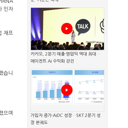
mRNA
사 인자
접 재프
카카오, 2분기 매출·영업익 역대 최대…
에이전트 AI 수익화 관건
증했습니
춰졌으며
가입자 증가·AIDC 성장…SKT 2분기 성
장 본궤도