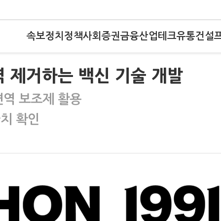
속보
정치
정책
사회
증권
금융
산업
테크
유통
건설
완벽 제거하는 백신 기술 개발
 면역 보조제 활용
완치 확인