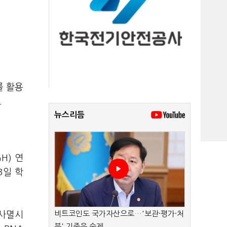
를 활용
.
뉴스리듬
H) 연
3일 학
비트코인도 국가자산으로…'보관·평가·처
 사멸시
분' 기준은 숙제