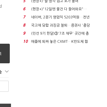
5
(현장+)"팔 생각 접고 호가 높여
신
요"…'덜 똘똘한 한 채' 20...
6
(현장+)"12일엔 물건 다 들어와요"…
빈 매대 채우며 문 연 ...
7
네이버, 2분기 영업익 5203억원…전년
비 0.2% 감소...
8
국고채 담합 과징금 철퇴…증권사 '충당
금 폭탄' 우려...
9
(민선 9기 한달)③'7조 채무' 곳간에 충
격…추미애, 20년...
10
애플에 퇴짜 놓은 CXMT…K반도체 협
상력 ‘호재’...
순