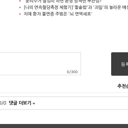
“분리수거 열심히 하면 환경 정책엔 무관심?”
[나의 연속혈당측정 체험기]'돌솥밥'과 '과일'의 놀라운 배
치매 환자 불면증 주범은 '뇌 면역세포'
0
/
300
추천
0/0
댓글 더보기