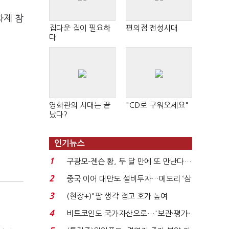
과제 참
집다운 집이 필요하
편의점 전성시대
다
영화관의 시대는 끝
"CD로 구워오세요"
났다?
인기뉴스
1
구광모-젠슨 황, 두 달 만에 또 만난다…
로봇·AI 등 논...
2
중국 이어 대만도 설비투자…메모리 ‘삼
국전쟁’
3
(현장+)"팔 생각 접고 호가 높여
요"…'덜 똘똘한 한 채' 20...
4
비트코인도 국가자산으로…'보관·평가·
처분' 기준은 ...