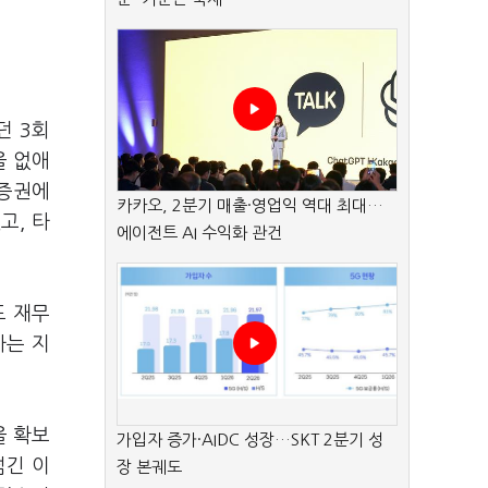
던 3회
을 없애
양증권에
카카오, 2분기 매출·영업익 역대 최대…
고, 타
에이전트 AI 수익화 관건
도 재무
사는 지
을 확보
가입자 증가·AIDC 성장…SKT 2분기 성
넘긴 이
장 본궤도