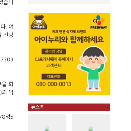
해졌습니
다. 여
될 전망
7703
분을 회
)의 약
뉴스북
78억5