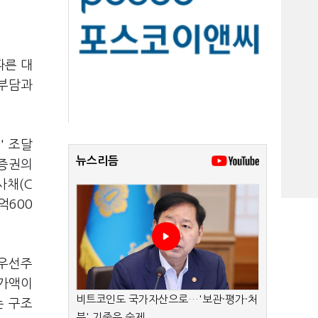
따른 대
 부담과
' 조달
뉴스리듬
자증권의
사채(C
억600
환우선주
환가액이
비트코인도 국가자산으로…'보관·평가·처
는 구조
분' 기준은 숙제