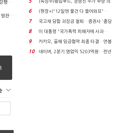
5
(특징주)윙입푸드, 경영진 주가 부양 의
(단독)법원엔 "가치 0원"이라더니…소송 중 '500원 유증' 강행한 라인게임즈
지에 상한가...
6
(현장+)"12일엔 물건 다 들어와요"…
(단독)한공회, 'CB 뻥튀기' 논란 평가모형 한계 인정…당국 방관 속 장부 왜곡 수두룩
빈 매대 채우며 문 연 ...
7
국고채 담합 과징금 철퇴…증권사 '충당
금 폭탄' 우려...
8
이 대통령 "국가폭력 피해자에 사과…
적극적 조사로 진...
9
카카오, 올해 임금협약 최종 타결…연봉
6.3% 인상·격려...
10
네이버, 2분기 영업익 5203억원…전년
비 0.2% 감소...
순