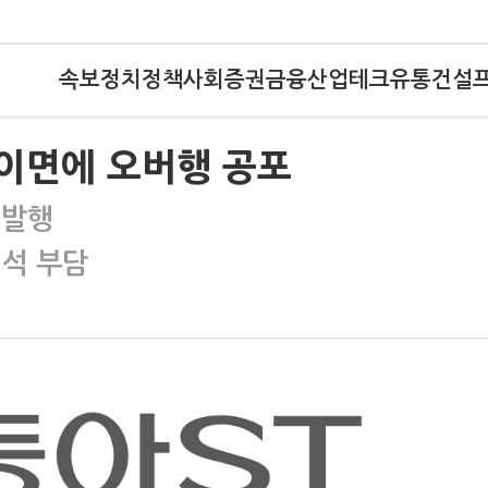
속보
정치
정책
사회
증권
금융
산업
테크
유통
건설
 이면에 오버행 공포
 발행
희석 부담