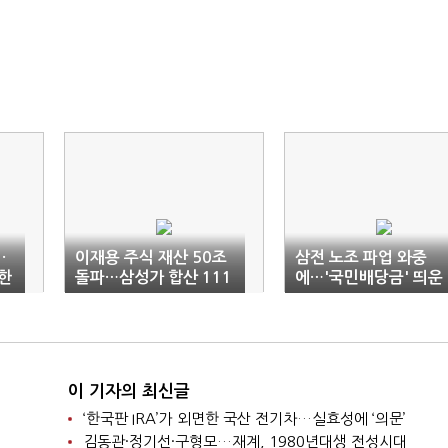
·
이재용 주식 재산 50조
삼전 노조 파업 와중
한
돌파…삼성가 합산 111
에…'국민배당금' 띄운
조
김용범
이 기자의 최신글
‘한국판 IRA’가 외면한 국산 전기차…실효성에 ‘의문’
김동관·정기선·구형모…재계, 1980년대생 전성시대