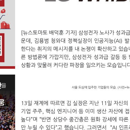
[뉴스토마토 배덕훈 기자] 삼성전자 노사가 성과급
운데
,
김용범 청와대 정책실장이 인공지능
(AI)
발
한다는 취지의 메시지를 내 논쟁이 확산하고 있습
른 방법론에 가깝지만
,
삼성전자 성과급 갈등 등
상황과 맞물려 커다란 파장을 일으키는 모습입니
서울 도심에 입주한 기업들의 모습. (사진=뉴
13
일 재계에 따르면 김 실장은 지난
11
일 자신의
기업 주주
,
핵심 엔지니어 등 이미 생산 자산에 
높다
”
며
“
반면 상당수 중간층은 원화 강세에 따른
만 누릴 수 있다
”
고 했습니다
.
그러면서
“AI
인프