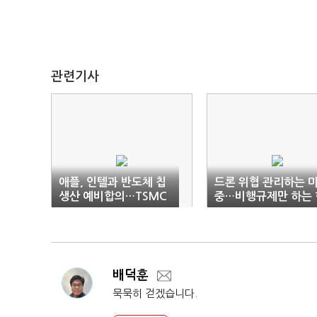
관련기사
애플, 인텔과 반도체 칩
드론 위협 관리하는 미
생산 예비합의…TSMC
중…비행규제만 하는 
의존 분산
국
배덕훈
묵묵히 걷겠습니다.