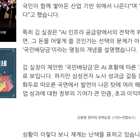
국민이 함께 쌓아온 산업 기반 위에서 나온다
”
며
다
”
고 했습니다
.
특히 김 실장은
“AI
인프라 공급망에서의 전략적 
면
,
그 돈을 어떻게 쓸 것인가는 선택의 문제가 
‘
국민배당금
’
이라는 명칭의 개념을 설명했습니다
.
김 실장이 제안한
‘
국민배당금
’
은
AI
호황에 따른
‘
로 보입니다
.
하지만 삼성전자 노사 성과급 갈등
화두로 떠오른 국면에서 발언이 나온 탓에 여러 
업 성과에 대한 정부의 기여가 큰 만큼
,
초과 이익
김용범 청와대 정책실장. (사진=연합뉴스)
상황이 이렇다 보니 재계는 난색을 표하고 있습