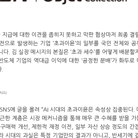
 지급에 대한 이견을 좁히지 못하고 막판 협상마저 최종 결
전으로 발생하는 기업
‘
초과이윤
’
의 일부를 국민 전체와 
니다
.
김 실장 메시지의 본질은
‘
초과 세수
’
를 어떻게 배분할
 반도체 기업의 역대급 이익에 대한
‘
공정한 분배
’
가 화두로
다
.
시스)
SNS
에 글을 올려
“AI
시대의 초과이윤은 속성상 집중된다
.
접근한 계층은 시장 메커니즘을 통해 매우 큰 수혜를 받을 
 구매력 개선
,
제한적 재정 이전
,
일부 자산 상승 정도의 간
라 시대의 과실은 특정 기업만의 결과가 아니고
,
반세기에 