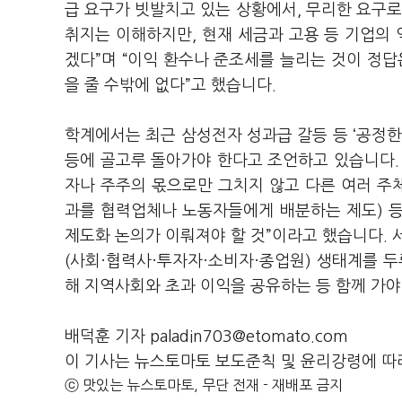
급 요구가 빗발치고 있는 상황에서
,
무리한 요구로
취지는 이해하지만
,
현재 세금과 고용 등 기업의 
겠다
”
며
“
이익 환수나 준조세를 늘리는 것이 정답
을 줄 수밖에 없다
”
고 했습니다
.
학계에서는 최근 삼성전자 성과급 갈등 등
‘
공정한
등에 골고루 돌아가야 한다고 조언하고 있습니다
자나 주주의 몫으로만 그치지 않고 다른 여러 주
과를 협력업체나 노동자들에게 배분하는 제도
)
등
제도화 논의가 이뤄져야 할 것
”
이라고 했습니다
.
(
사회·협력사·투자자·소비자·종업원
)
생태계를 두
해 지역사회와 초과 이익을 공유하는 등 함께 가야
배덕훈 기자 paladin703@etomato.com
이 기사는 뉴스토마토 보도준칙 및 윤리강령에 따
ⓒ 맛있는 뉴스토마토, 무단 전재 - 재배포 금지