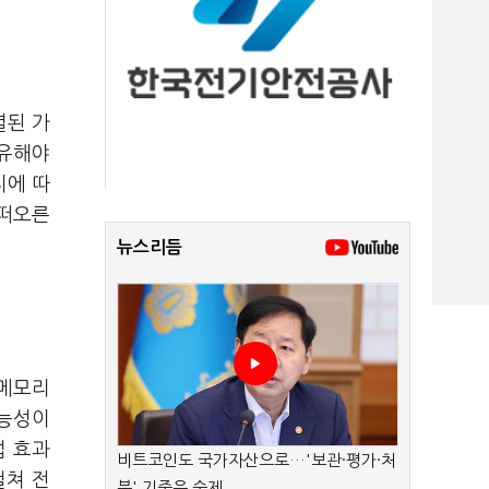
렬된 가
공유해야
지에 따
 떠오른
뉴스리듬
메모리
가능성이
접 효과
비트코인도 국가자산으로…'보관·평가·처
걸쳐 전
분' 기준은 숙제