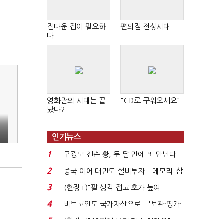
집다운 집이 필요하
편의점 전성시대
다
영화관의 시대는 끝
"CD로 구워오세요"
났다?
인기뉴스
1
구광모-젠슨 황, 두 달 만에 또 만난다…
로봇·AI 등 논...
2
중국 이어 대만도 설비투자…메모리 ‘삼
국전쟁’
3
(현장+)"팔 생각 접고 호가 높여
요"…'덜 똘똘한 한 채' 20...
4
비트코인도 국가자산으로…'보관·평가·
처분' 기준은 ...