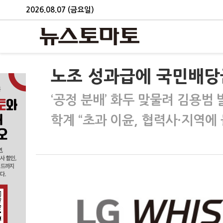
2026.08.07 (금요일)
노조 성과급에 국민배당금
‘공정 분배’ 화두 맞물려 김용범 발
학계 “초과 이윤, 협력사·지역에