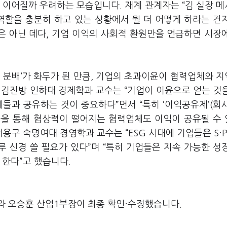
 이어질까 우려하는 모습입니다
.
재계 관계자는
“
김 실장 
역할을 충분히 하고 있는 상황에서 뭘 더 어떻게 하라는 건
은 아닌 데다
,
기업 이익의 사회적 환원만을 언급하면 시장
 분배
’
가 화두가 된 만큼
,
기업의 초과이윤이 협력업체와 
.
김진방 인하대 경제학과 교수는
“
기업이 이윤으로 얻는 것
체들과 공유하는 것이 중요하다
”
면서
“
특히
‘
이익공유제
’(
회
을 통해 협상력이 떨어지는 협력업체도 이익이 공유될 수
서용구 숙명여대 경영학과 교수는
“ESG
시대에 기업들은
S
·
루 신경 쓸 필요가 있다
”
며
“
특히 기업들은 지속 가능한 성
 한다
”
고 했습니다
.
라 오승훈 산업1부장이 최종 확인·수정했습니다.