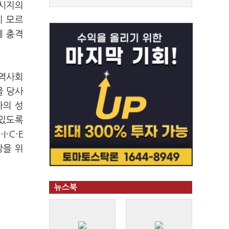
메시지의
지 모르
에 충격
지역사회
을 당사
사의 성
 있도록
P
·
I
·
C
·
E
장을 위
뉴스북