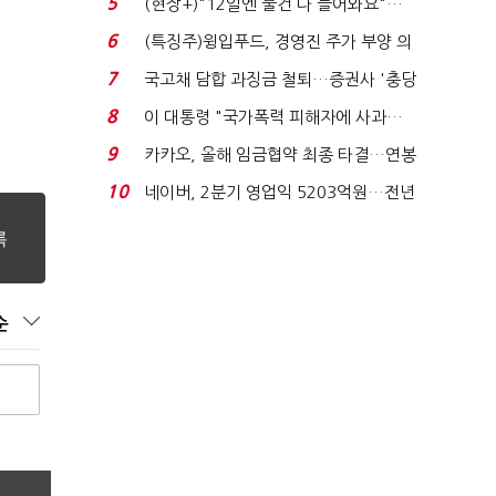
5
(현장+)"12일엔 물건 다 들어와요"…
빈 매대 채우며 문 연 ...
6
(특징주)윙입푸드, 경영진 주가 부양 의
지에 상한가...
7
국고채 담합 과징금 철퇴…증권사 '충당
금 폭탄' 우려...
8
이 대통령 "국가폭력 피해자에 사과…
적극적 조사로 진...
9
카카오, 올해 임금협약 최종 타결…연봉
6.3% 인상·격려...
10
네이버, 2분기 영업익 5203억원…전년
비 0.2% 감소...
순