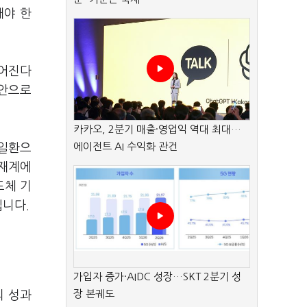
돼야 한
이어진다
방안으로
카카오, 2분기 매출·영업익 역대 최대…
에이전트 AI 수익화 관건
 일환으
 재계에
도체 기
입니다
.
가입자 증가·AIDC 성장…SKT 2분기 성
장 본궤도
의 성과