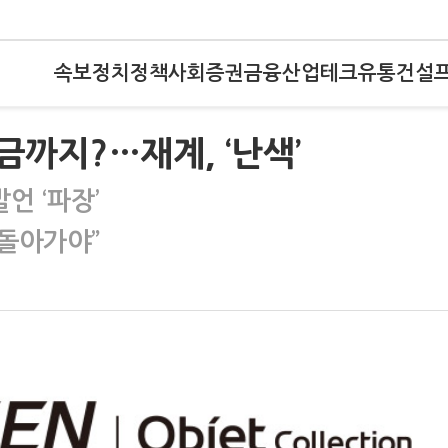
속보
정치
정책
사회
증권
금융
산업
테크
유통
건설
까지?…재계, ‘난색’
언 ‘파장’
 돌아가야”