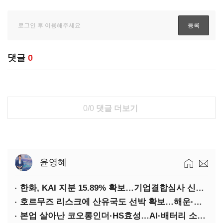
댓글
0
0/0
댓글 더보기
윤영혜
한화, KAI 지분 15.89% 확보…기업결합심사 신청 예정
호르무즈 리스크에 산유국도 선박 확보…해운·조선 ‘기회’
본업 살아난 코오롱인더·HS효성…AI·배터리 소재로 보폭 확대