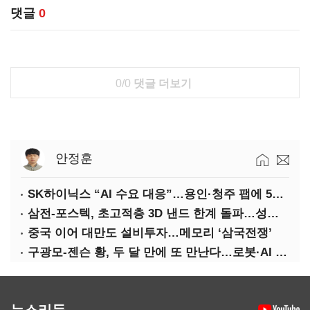
댓글
0
0/0
댓글 더보기
안정훈
SK하이닉스 “AI 수요 대응”…용인·청주 팹에 54조 투자
삼전-포스텍, 초고적층 3D 낸드 한계 돌파…성능·전력효율 개선
중국 이어 대만도 설비투자…메모리 ‘삼국전쟁’
구광모-젠슨 황, 두 달 만에 또 만난다…로봇·AI 등 논의
뉴스리듬