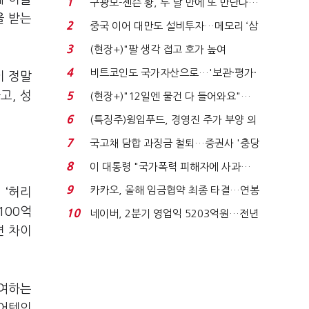
1
구광모-젠슨 황, 두 달 만에 또 만난다…
을 받는
로봇·AI 등 논...
2
중국 이어 대만도 설비투자…메모리 ‘삼
국전쟁’
3
(현장+)"팔 생각 접고 호가 높여
요"…'덜 똘똘한 한 채' 20...
4
비트코인도 국가자산으로…'보관·평가·
이 정말
처분' 기준은 ...
고, 성
5
(현장+)"12일엔 물건 다 들어와요"…
빈 매대 채우며 문 연 ...
6
(특징주)윙입푸드, 경영진 주가 부양 의
지에 상한가...
7
국고채 담합 과징금 철퇴…증권사 '충당
금 폭탄' 우려...
8
이 대통령 "국가폭력 피해자에 사과…
적극적 조사로 진...
9
카카오, 올해 임금협약 최종 타결…연봉
 ‘허리
6.3% 인상·격려...
100억
10
네이버, 2분기 영업익 5203억원…전년
면 차이
비 0.2% 감소...
참여하는
디어텍의