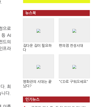
.
뉴스북
일정으로
등 AI
장펀드의
집다운 집이 필요하
편의점 전성시대
 인프라
다
영화관의 시대는 끝
"CD로 구워오세요"
났다?
다. 최
습니다.
인기뉴스
에 이를