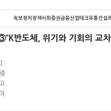
속보
정치
정책
사회
증권
금융
산업
테크
유통
건설
③“K반도체, 위기와 기회의 교차
’
편중
고
야