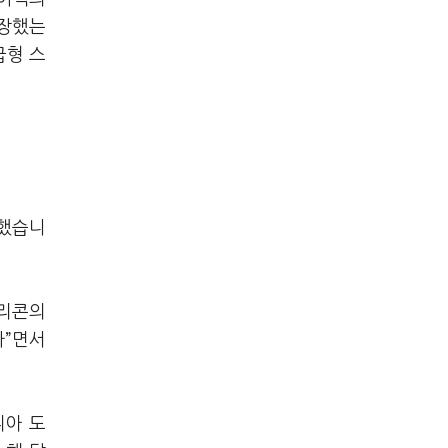
성장했는
급형 스
조했습니
브리콘의
다”면서
디아 도