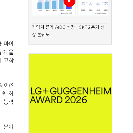
가입자 증가·AIDC 성장…SKT 2분기 성
장 본궤도
국 마이
많이 올
가 고착
웨어(S
 최 회
계 능력
는 분야