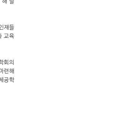
 해 달
 인재들
와 교육
 학회의
 마련해
도체공학