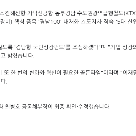
 △진해신항·가덕신공항·동부경남 수도권광역급행철도(KTX
장비) 핵심 품목 '경남100' 내재화 △도지사 직속 '5대 산
않도록 '경남형 국민성장펀드'를 조성하겠다"며 "기업 성장
"고 밝혔습니다.
이 또 한 번의 변화와 혁신이 필요한 골든타임"이라며 "이재
다.
라 최병호 공동체부장이 최종 확인·수정했습니다.