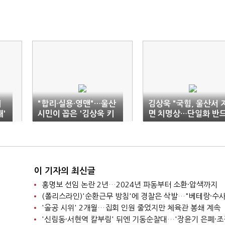
재
"합리·실용·영맨"…울산
김상욱 "국힘, 울산서 
'
시민이 꼽은 '김상욱 키
면 치명상…단일화 반
워드'
시 성사돼야"
이 기자의 최신글
홍명보 선임 논란 2년…2024년 파동부터 소환·압색까지
'올공 시위' 2개월…집회 인원 줄었지만 체육관 봉쇄 계속