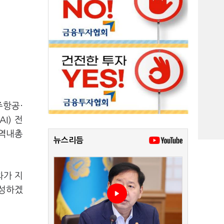
주항공·
I) 전
지역내총
뉴스리듬
과가 지
완성하겠