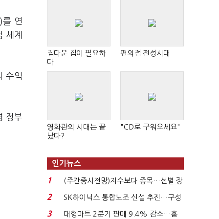
)를 연
업 세계
집다운 집이 필요하
편의점 전성시대
다
의 수익
명 정부
영화관의 시대는 끝
"CD로 구워오세요"
났다?
인기뉴스
1
(주간증시전망)지수보다 종목…선별 장
세 이어진다...
2
SK하이닉스 통합노조 신설 추진…구성
원간 성과급 불...
3
대형마트 2분기 판매 9.4% 감소…홈