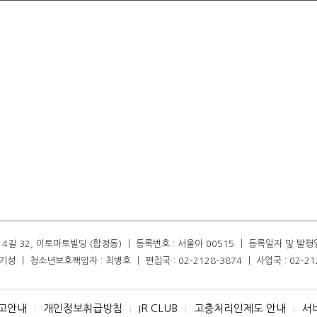
길 32, 이토마토빌딩 (합정동) ㅣ 등록번호 : 서울아 00515 ㅣ 등록일자 및 발행일자 :
성 ㅣ 청소년보호책임자 : 최병호 ㅣ 편집국 : 02-2128-3874 ㅣ 사업국 : 02-21
고안내
개인정보취급방침
IR CLUB
고충처리인제도 안내
서
I
I
I
I