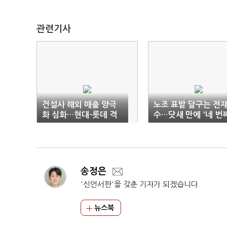
관련기사
건설사 해외 매출 양극
노조 표밭 달구는 전
화 심화…현대-롯데 격
수…닷새 만에 '네 번째
차 '53배'
송정은
'신언서판'을 갖춘 기자가 되겠습니다.
뉴스북