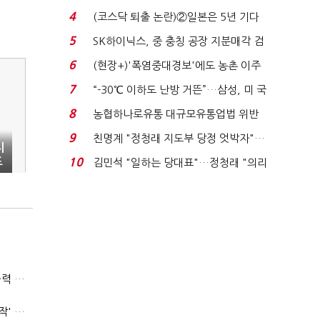
플러스 사태 여파...
4
(코스닥 퇴출 논란)②일본은 5년 기다
려주는데 우리는 ...
5
SK하이닉스, 중 충칭 공장 지분매각 검
토?…“확정된 바...
6
(현장+)'폭염중대경보'에도 농촌 이주
노동자는 강행군…'야...
7
“-30℃ 이하도 난방 거뜬”…삼성, 미 국
립연구소와 개...
8
농협하나로유통 대규모유통업법 위반
적발…공정위, 과...
9
친명계 "정청래 지도부 당정 엇박자"…
지
친청계 "신천지 오...
드
10
김민석 "일하는 당대표"…정청래 "의리
가 제일 중요"...
(폴리스라인)'순환근무 방침'에 경찰은 삭발…"베테랑·수사력 보강 먼저"
'신림동·서현역 칼부림' 뒤엔 기동순찰대…'장윤기 은폐·조작' 후엔 내부비리수사대