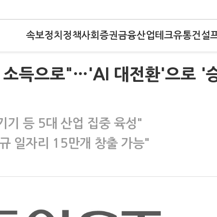
속보
정치
정책
사회
증권
금융
산업
테크
유통
건설
 소득으로"…'AI 대전환'으로 '
기기 등 5대 산업 집중 육성"
신규 일자리 15만개 창출 가능"