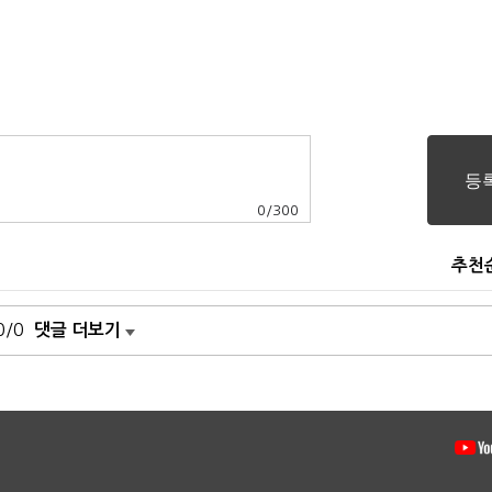
0
/
300
추천
0/0
댓글 더보기