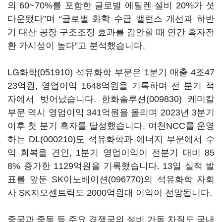
의 60~70%를 포함한 글로벌 에틸렌 설비 20%가 셧
다운됐다”며 “글로벌 화학 수급 밸런스 개선과 하반
기 대산 공장 구조조정 효과를 감안할 때 연간 흑자전
환 가시성이 높다”고 분석했습니다.
LG화학(051910)
석유화학 부문은 1분기 매출 4조47
23억원, 영업이익 1648억원을 기록하며 전 분기 적
자에서 벗어났습니다.
한화솔루션(009830)
케미칼
부문 역시 영업이익 341억원을 올리며 2023년 3분기
이후 첫 분기 흑자를 달성했습니다. 여천NCC를 운영
하는
DL(000210)
도 석유화학과 에너지 부문에서 수
익 회복을 견인, 1분기 영업이익이 전분기 대비 85
8% 증가한 1129억원을 기록했습니다. 13일 실적 발
표를 앞둔
SK이노베이션(096770)
의 석유화학 자회
사 SK지오센트릭도 2000억원대 이익이 전망됩니다.
중국과 중동 등 주요 경쟁국의 설비 가동 차질도 국내