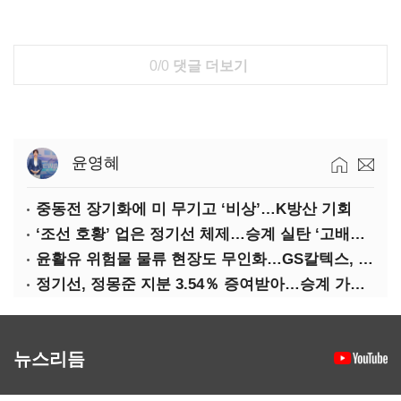
0/0
댓글 더보기
윤영혜
중동전 장기화에 미 무기고 ‘비상’…K방산 기회
‘조선 호황’ 업은 정기선 체제…승계 실탄 ‘고배당’ 주목
윤활유 위험물 물류 현장도 무인화…GS칼텍스, 디지털 전환 가속
정기선, 정몽준 지분 3.54％ 증여받아…승계 가속화
뉴스리듬