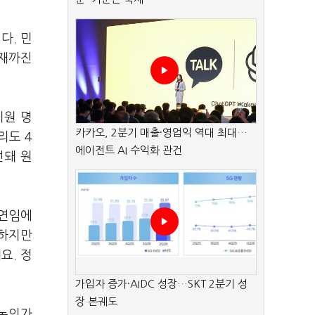
다. 민
현재까진
지원 명
카카오, 2분기 매출·영업익 역대 최대…
리도 4
에이전트 AI 수익화 관건
선돼 원
 연임에
 하지만
요. 정
가입자 증가·AIDC 성장…SKT 2분기 성
장 본궤도
 논의가