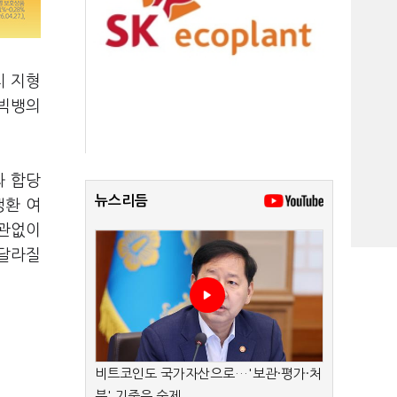
치 지형
 빅뱅의
과 합당
뉴스리듬
생환 여
상관없이
 달라질
비트코인도 국가자산으로…'보관·평가·처
분' 기준은 숙제