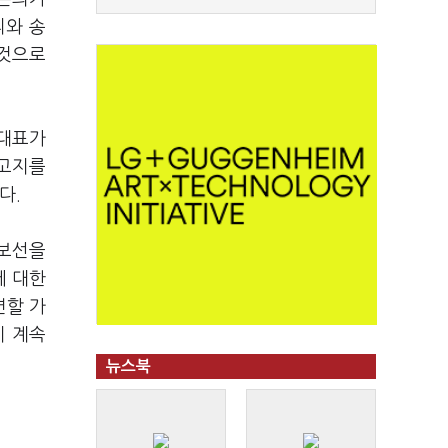
리와 송
 것으로
 대표가
 고지를
다.
재보선을
에 대한
면할 가
이 계속
뉴스북