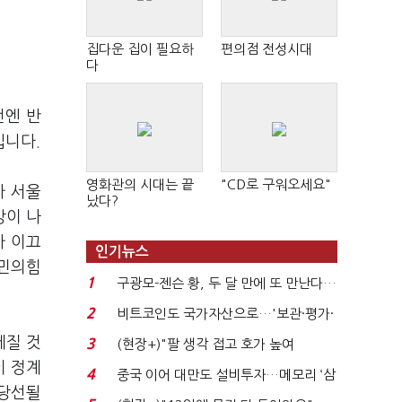
집다운 집이 필요하
편의점 전성시대
다
전엔 반
입니다.
영화관의 시대는 끝
"CD로 구워오세요"
가 서울
났다?
망이 나
가 이끄
인기뉴스
국민의힘
1
구광모-젠슨 황, 두 달 만에 또 만난다…
로봇·AI 등 논...
2
비트코인도 국가자산으로…'보관·평가·
처분' 기준은 ...
세질 것
3
(현장+)"팔 생각 접고 호가 높여
이 정계
요"…'덜 똘똘한 한 채' 20...
4
중국 이어 대만도 설비투자…메모리 ‘삼
 당선될
국전쟁’