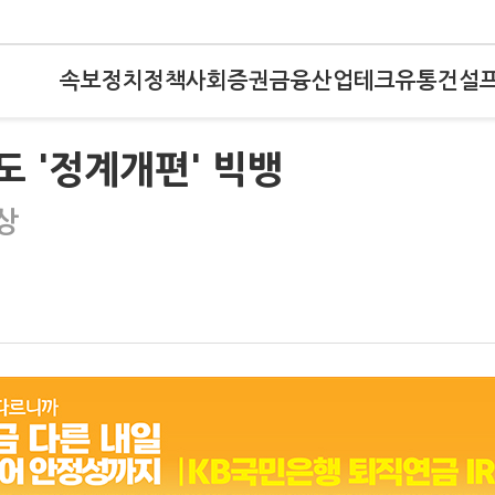
속보
정치
정책
사회
증권
금융
산업
테크
유통
건설
도 '정계개편' 빅뱅
상