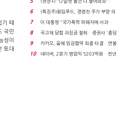
5
(현장+)"12일엔 물건 다 들어와요"…
빈 매대 채우며 문 연 ...
6
(특징주)윙입푸드, 경영진 주가 부양 의
지에 상한가...
7
이 대통령 "국가폭력 피해자에 사과…
렀기 때
적극적 조사로 진...
도 국민
8
국고채 담합 과징금 철퇴…증권사 '충당
가능성이
금 폭탄' 우려...
9
카카오, 올해 임금협약 최종 타결…연봉
떤 토대
6.3% 인상·격려...
10
네이버, 2분기 영업익 5203억원…전년
비 0.2% 감소...