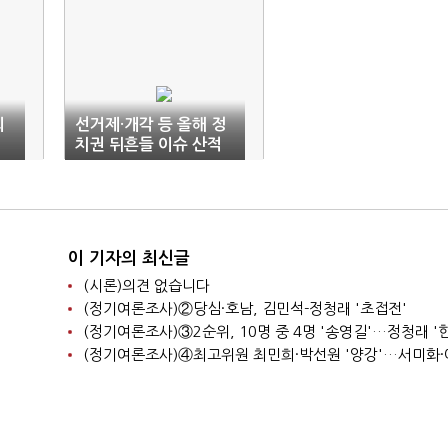
최
선거제·개각 등 올해 정
치권 뒤흔들 이슈 산적
이 기자의 최신글
(시론)의견 없습니다
(정기여론조사)②당심·호남, 김민석-정청래 '초접전'