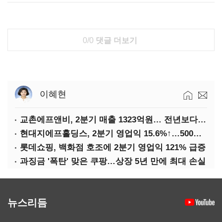
0/0
댓글 더보기
이혜현
교촌에프앤비, 2분기 매출 1323억원… 전년보다 4.9%↑
현대지에프홀딩스, 2분기 영업익 15.6%↑…500억 규모 자사주 매입
롯데쇼핑, 백화점 호조에 2분기 영업익 121% 급증
과징금 '폭탄' 맞은 쿠팡…상장 5년 만에 최대 손실
뉴스리듬