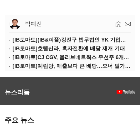
박예진
[IB토마토](IB&피플)강진구 법무법인 YK 기업거버넌스센터 센터장
[IB토마토]호텔신라, 흑자전환에 배당 재개 기대감…삼성생명도 웃을까
[IB토마토]CJ CGV, 올리브네트웍스 우선주 6개월 만에 상환…왜?
[IB토마토]예림당, 매출보다 큰 배당…오너 일가에 절반 간다
뉴스리듬
주요 뉴스