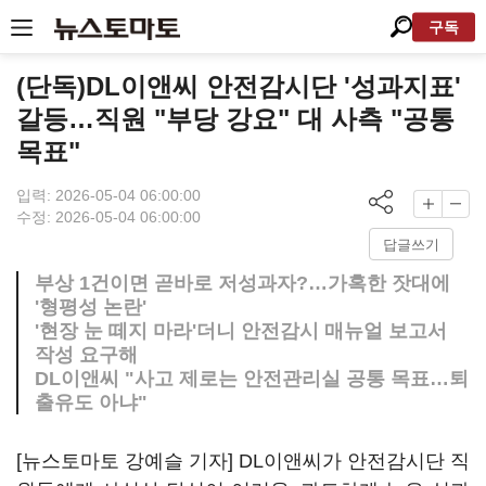
구독
(단독)DL이앤씨 안전감시단 '성과지표'
갈등…직원 "부당 강요" 대 사측 "공통
목표"
입력: 2026-05-04 06:00:00
수정: 2026-05-04 06:00:00
답글쓰기
부상 1건이면 곧바로 저성과자?…가혹한 잣대에
'형평성 논란'
'현장 눈 떼지 마라'더니 안전감시 매뉴얼 보고서
작성 요구해
DL이앤씨 "사고 제로는 안전관리실 공통 목표…퇴
출유도 아냐"
[뉴스토마토 강예슬 기자] DL이앤씨가 안전감시단 직