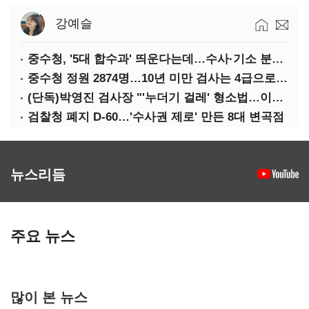
강예슬
중수청, '5대 합수과' 띄운다는데…수사·기소 분리로 협력방안 '부재'
중수청 정원 2874명…10년 미만 검사는 4급으로 임용
(단독)박영진 검사장 "'누더기 걸레' 형소법…이재명 대통령 책임져야"
검찰청 폐지 D-60…'수사권 제로' 만든 8대 변곡점
뉴스리듬
주요 뉴스
많이 본 뉴스